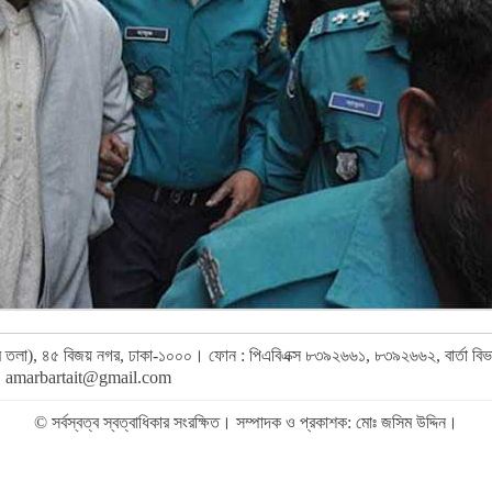
র (৯ম তলা), ৪৫ বিজয় নগর, ঢাকা-১০০০। ফোন : পিএবিএক্স ৮৩৯২৬৬১, ৮৩৯২৬৬২, বার্তা ব
,
amarbartait@gmail.com
© সর্বস্বত্ব স্বত্বাধিকার সংরক্ষিত। সম্পাদক ও প্রকাশক: মোঃ জসিম উদ্দিন।