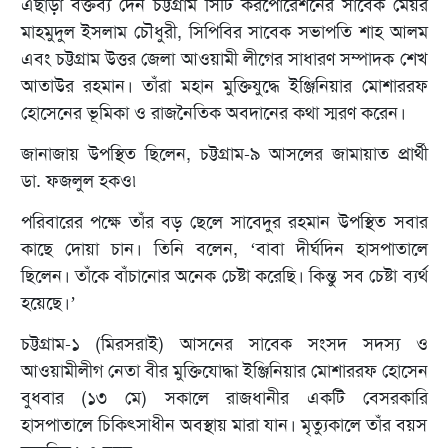
এছাড়া বক্তব্য দেন চট্টগ্রাম সিটি করপোরেশনের সাবেক মেয়র
মাহমুদুল ইসলাম চৌধুরী, সিপিবির সাবেক সভাপতি শাহ আলম
এবং চট্টগ্রাম উত্তর জেলা আওয়ামী লীগের সাধারণ সম্পাদক শেখ
আতাউর রহমান। তাঁরা মহান মুক্তিযুদ্ধে ইঞ্জিনিয়ার মোশাররফ
হোসেনের ভূমিকা ও রাজনৈতিক অবদানের কথা স্মরণ করেন।
জানাজায় উপস্থিত ছিলেন, চট্টগ্রাম-৯ আসলের জামায়াত প্রার্থী
ডা. ফজলুল হকও৷
পরিবারের পক্ষে তাঁর বড় ছেলে সাবেদুর রহমান উপস্থিত সবার
কাছে দোয়া চান। তিনি বলেন, ‘বাবা দীর্ঘদিন হাসপাতালে
ছিলেন। তাঁকে বাঁচানোর অনেক চেষ্টা করেছি। কিন্তু সব চেষ্টা ব্যর্থ
হয়েছে।’
চট্টগ্রাম-১ (মিরসরাই) আসনের সাবেক সংসদ সদস্য ও
আওয়ামীলীগ নেতা বীর মুক্তিযোদ্ধা ইঞ্জিনিয়ার মোশাররফ হোসেন
বুধবার (১৩ মে) সকালে রাজধানীর একটি বেসরকারি
হাসপাতালে চিকিৎসাধীন অবস্থায় মারা যান। মৃত্যুকালে তাঁর বয়স