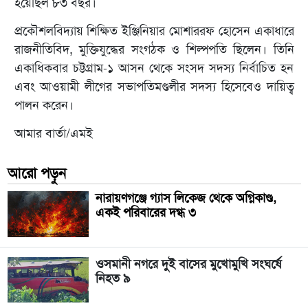
হয়েছিল ৮৩ বছর।
প্রকৌশলবিদ্যায় শিক্ষিত ইঞ্জিনিয়ার মোশাররফ হোসেন একাধারে
রাজনীতিবিদ, মুক্তিযুদ্ধের সংগঠক ও শিল্পপতি ছিলেন। তিনি
একাধিকবার চট্টগ্রাম-১ আসন থেকে সংসদ সদস্য নির্বাচিত হন
এবং আওয়ামী লীগের সভাপতিমণ্ডলীর সদস্য হিসেবেও দায়িত্ব
পালন করেন।
আমার বার্তা/এমই
আরো পড়ুন
নারায়ণগঞ্জে গ্যাস লিকেজ থেকে অগ্নিকাণ্ড,
একই পরিবারের দগ্ধ ৩
ওসমানী নগরে দুই বাসের মুখোমুখি সংঘর্ষে
নিহত ৯