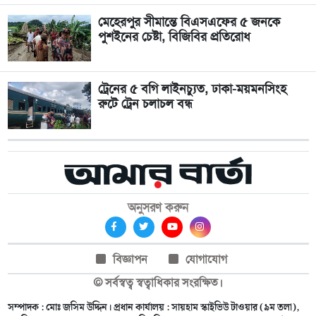
মেহেরপুর সীমান্তে বিএসএফের ৫ জনকে
পুশইনের চেষ্টা, বিজিবির প্রতিরোধ
ট্রেনের ৫ বগি লাইনচ্যুত, ঢাকা-ময়মনসিংহ
রুটে ট্রেন চলাচল বন্ধ
অনুসরণ করুন
বিজ্ঞাপন
যোগাযোগ
© সর্বস্বত্ব স্বত্বাধিকার সংরক্ষিত।
সম্পাদক : মোঃ জসিম উদ্দিন। প্রধান কার্যালয় : সায়হাম স্কাইভিউ টাওয়ার (৯ম তলা),