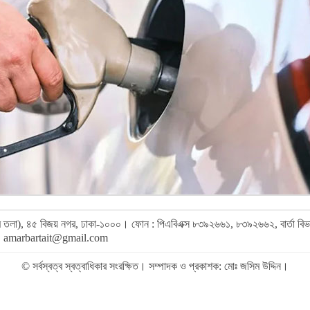
র (৯ম তলা), ৪৫ বিজয় নগর, ঢাকা-১০০০। ফোন : পিএবিএক্স ৮৩৯২৬৬১, ৮৩৯২৬৬২, বার্তা ব
,
amarbartait@gmail.com
© সর্বস্বত্ব স্বত্বাধিকার সংরক্ষিত। সম্পাদক ও প্রকাশক: মোঃ জসিম উদ্দিন।