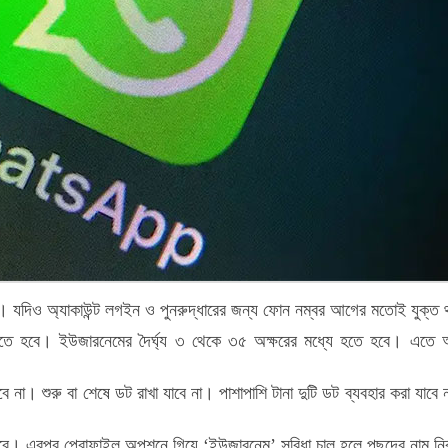
না। যদিও অ্যাকাউন্ট লগইন ও পুনরুদ্ধারের জন্য ফোন নম্বর আগের মতোই যুক্ত
ানতে হবে। ইউজারনেমের দৈর্ঘ্য ৩ থেকে ৩৫ অক্ষরের মধ্যে হতে হবে। এতে অন
 না। শুরু বা শেষে ডট রাখা যাবে না। পাশাপাশি টানা দুটি ডট ব্যবহার করা য
বে। এরপর প্রোফাইল অপশনে গিয়ে ‘ইউজারনেম’ সুবিধা চালু হলে পছন্দের নাম নির্