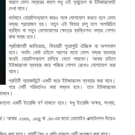
করলে ফোন নম্বরের বদলে শুধু ওই হ্যান্ডেল বা ইউজারনেমই
দেখা যাবে।
বর্তমানে হোয়াটসঅ্যাপে কারও সঙ্গে যোগাযোগ করতে হলে ফোন
নম্বর প্রয়োজন হয়। নতুন এই ফিচার চালু হলে অপরিচিত
ব্যক্তি বা নতুন যোগাযোগের ক্ষেত্রে ব্যক্তিগত নম্বর গোপন
রাখা সহজ হবে।
প্রতিষ্ঠানটি জানিয়েছে, ফিচারটি পুরোপুরি ঐচ্ছিক বা অপশনাল
হবে। অর্থাৎ কেউ চাইলে আগের মতো ফোন নম্বর ব্যবহার
করেই হোয়াটসঅ্যাপ চালিয়ে যেতে পারবেন। আবার চাইলে
ইউজারনেম ব্যবহার করে পরিচয় গোপন রেখেও যোগাযোগ করা
যাবে।
প্রতিটি অ্যাকাউন্টে একটি করে ইউজারনেম ব্যবহার করা যাবে।
পরে সেটি পরিবর্তনও করা সম্ভব হবে। তবে ইউজারনেম
 থাকবে।
্তত একটি ইংরেজি বর্ণ থাকতে হবে। শুধু ইংরেজি অক্ষর, সংখ্যা,
াবে না। আবার .com, .org বা .in-এর মতো ডোমেইন এক্সটেনশন দিয়েও
বাচন করা যাবে। নামটি বৈধ ও খালি থাকলে সেটি সংরক্ষণ করা যাবে।