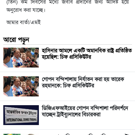
(তিন) কর্ম দিবসের মধ্যে জবাব প্রদানের জন্য আদিষ্ট হয়ে
অনুরোধ করা যাচ্ছে।
আমার বার্তা/এমই
আরো পড়ুন
হাসিনার আমলে একটি অমানবিক রাষ্ট্র প্রতিষ্ঠিত
হয়েছিল: চিফ প্রসিকিউটর
গোপন বন্দিশালায় নির্যাতন করা হয় তারেক
রহমানকে: চিফ প্রসিকিউটর
ডিজিএফআইয়ের গোপন বন্দিশালা পরিদর্শনে
যাচ্ছেন ট্রাইব্যুনালের বিচারকরা