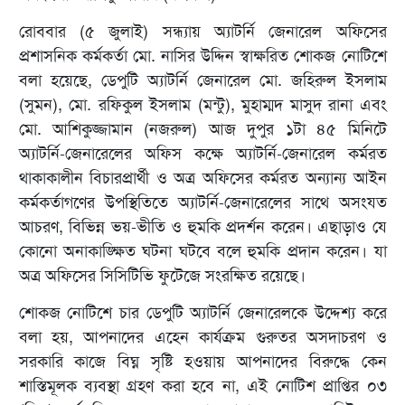
রোববার (৫ জুলাই) সন্ধ্যায় অ্যাটর্নি জেনারেল অফিসের
প্রশাসনিক কর্মকর্তা মো. নাসির উদ্দিন স্বাক্ষরিত শোকজ নোটিশে
বলা হয়েছে, ডেপুটি অ্যাটর্নি জেনারেল মো. জহিরুল ইসলাম
(সুমন), মো. রফিকুল ইসলাম (মন্টু), মুহাম্মদ মাসুদ রানা এবং
মো. আশিকুজ্জামান (নজরুল) আজ দুপুর ১টা ৪৫ মিনিটে
অ্যাটর্নি-জেনারেলের অফিস কক্ষে অ্যাটর্নি-জেনারেল কর্মরত
থাকাকালীন বিচারপ্রার্থী ও অত্র অফিসের কর্মরত অন্যান্য আইন
কর্মকর্তাগণের উপস্থিতিতে অ্যাটর্নি-জেনারেলের সাথে অসংযত
আচরণ, বিভিন্ন ভয়-ভীতি ও হুমকি প্রদর্শন করেন। এছাড়াও যে
কোনো অনাকাঙ্ক্ষিত ঘটনা ঘটবে বলে হুমকি প্রদান করেন। যা
অত্র অফিসের সিসিটিভি ফুটেজে সংরক্ষিত রয়েছে।
শোকজ নোটিশে চার ডেপুটি অ্যাটর্নি জেনারেলকে উদ্দেশ্য করে
বলা হয়, আপনাদের এহেন কার্যক্রম গুরুতর অসদাচরণ ও
সরকারি কাজে বিঘ্ন সৃষ্টি হওয়ায় আপনাদের বিরুদ্ধে কেন
শাস্তিমূলক ব্যবস্থা গ্রহণ করা হবে না, এই নোটিশ প্রাপ্তির ০৩