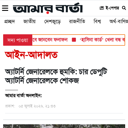
ই-পেপার
প্রচ্ছদ
জাতীয়
দেশজুড়ে
রাজনীতি
বিশ্ব
অর্থ-বাণিজ
শ সোমবার, যেভাবে জানবেন ফলাফল
‘হাসিনা কার্ড’ খেলা বন্ধ করতে ভা
সদ্য পাওয়া
আইন-আদালত
অ্যাটর্নি জেনারেলকে হুমকি: চার ডেপুটি
অ্যাটর্নি জেনারেলকে শোকজ
আমার বার্তা অনলাইন:
প্রকাশ:
০৫ জুলাই ২০২৬, ২১:৩৩