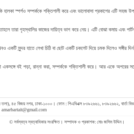
কি হালকা স্পর্শও সম্পর্ককে শক্তিশালী করে এবং ভালোবাসা প্রকাশের এটি সহজ উপ
হলে তারা গৃহস্থালির কাজের দায়িত্ব ভাগ করে নেয়। এটি বোঝা কমায় এবং পার্ট
 একটি সুন্দর হাতে লেখা চিঠি বা ছোট একটি চকলেট দিয়ে চমক দিলেও সঙ্গীর দিনট
া বা একসঙ্গে বই পড়া, রান্না করা, সম্পর্ককে শক্তিশালী করে। আর একে অপরের সঙ
র (৯ম তলা), ৪৫ বিজয় নগর, ঢাকা-১০০০। ফোন : পিএবিএক্স ৮৩৯২৬৬১, ৮৩৯২৬৬২, বার্তা ব
,
amarbartait@gmail.com
© সর্বস্বত্ব স্বত্বাধিকার সংরক্ষিত। সম্পাদক ও প্রকাশক: মোঃ জসিম উদ্দিন।