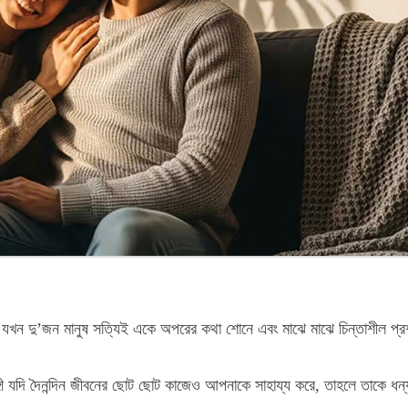
যখন দু’জন মানুষ সত্যিই একে অপরের কথা শোনে এবং মাঝে মাঝে চিন্তাশীল প্রশ
ী যদি দৈনন্দিন জীবনের ছোট ছোট কাজেও আপনাকে সাহায্য করে, তাহলে তাকে ধন্