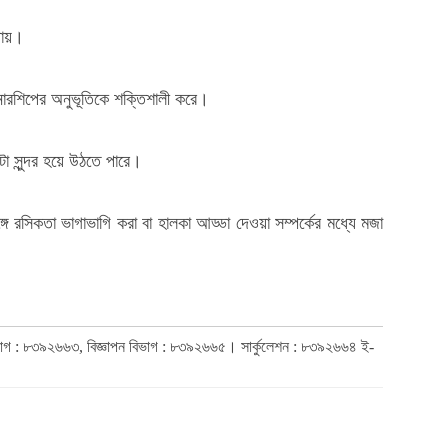
ায়।
নারশিপের অনুভূতিকে শক্তিশালী করে।
া সুন্দর হয়ে উঠতে পারে।
্গে রসিকতা ভাগাভাগি করা বা হালকা আড্ডা দেওয়া সম্পর্কের মধ্যে মজা
িভাগ : ৮৩৯২৬৬৩, বিজ্ঞাপন বিভাগ : ৮৩৯২৬৬৫। সার্কুলেশন : ৮৩৯২৬৬৪ ই-