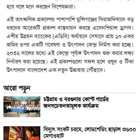
হবে বলে মনে করছেন বিশেষজ্ঞরা।
এই তাৎক্ষণিক প্রকল্পের পাশাপাশি মুন্সিগঞ্জের সিরাজদিখানে বড়
ধরনের আরেকটি প্রকল্প বাস্তবায়ন করছে এসেনশিয়াল ড্রাগস।
এশীয় উন্নয়ন ব্যাংকের (এডিবি) অর্থায়নে সেখানে প্রায় ১০ একর
জমির ওপর একটি গবেষণা ও উৎপাদন কেন্দ্র নির্মাণ করা হচ্ছে।
২০৩২ সালের মধ্যে এই কেন্দ্রে পূর্ণাঙ্গ উৎপাদন শুরু করার লক্ষ্য
নির্ধারণ করা হয়েছে। এই প্রকল্পগুলো সফল হলে ওষুধ ও টিকা
উৎপাদনে বাংলাদেশ এক নতুন উচ্চতায় পৌঁছাবে।
আরো পড়ুন
চট্টগ্রাম ও বরগুনায় কোস্ট গার্ডের
জনসচেতনতামূলক কার্যক্রম
বিদ্যুৎ সংকট চরমে, লোডশেডিং ছাড়াল ৩৬০০
মেগাওয়াট