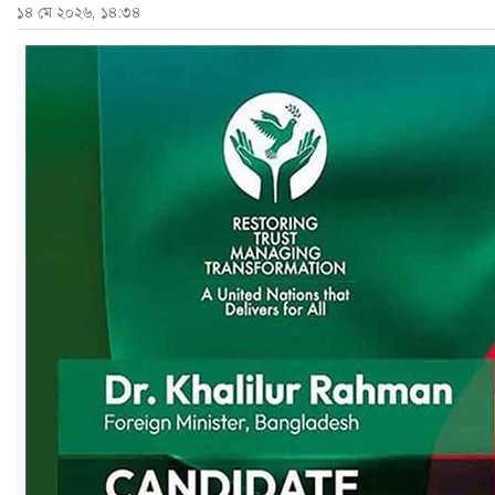
১৪ মে ২০২৬, ১৪:৩৪
ও
জীবন
মতামত
শিক্ষা
রাজধানী
আইন-
আদালত
ক্যাম্পাস
আজকের
পত্রিকা