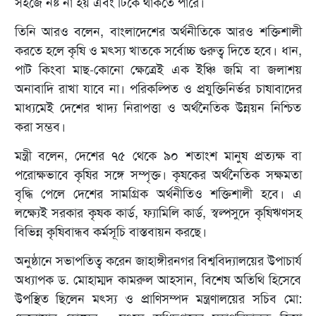
সহজে নষ্ট না হয় এবং টিকে থাকতে পারে।
তিনি আরও বলেন, বাংলাদেশের অর্থনীতিকে আরও শক্তিশালী
করতে হলে কৃষি ও মৎস্য খাতকে সর্বোচ্চ গুরুত্ব দিতে হবে। ধান,
পাট কিংবা মাছ-কোনো ক্ষেত্রেই এক ইঞ্চি জমি বা জলাশয়
অনাবাদি রাখা যাবে না। পরিকল্পিত ও প্রযুক্তিনির্ভর চাষাবাদের
মাধ্যমেই দেশের খাদ্য নিরাপত্তা ও অর্থনৈতিক উন্নয়ন নিশ্চিত
করা সম্ভব।
মন্ত্রী বলেন, দেশের ৭৫ থেকে ৯০ শতাংশ মানুষ প্রত্যক্ষ বা
পরোক্ষভাবে কৃষির সঙ্গে সম্পৃক্ত। কৃষকের অর্থনৈতিক সক্ষমতা
বৃদ্ধি পেলে দেশের সামগ্রিক অর্থনীতিও শক্তিশালী হবে। এ
লক্ষ্যেই সরকার কৃষক কার্ড, ফ্যামিলি কার্ড, স্বল্পসুদে কৃষিঋণসহ
বিভিন্ন কৃষিবান্ধব কর্মসূচি বাস্তবায়ন করছে।
অনুষ্ঠানে সভাপতিত্ব করেন জাহাঙ্গীরনগর বিশ্ববিদ্যালয়ের উপাচার্য
অধ্যাপক ড. মোহাম্মদ কামরুল আহসান, বিশেষ অতিথি হিসেবে
উপস্থিত ছিলেন মৎস্য ও প্রাণিসম্পদ মন্ত্রণালয়ের সচিব মো: