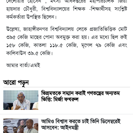
দেলোয়ার হোসেন , মৎস্য অধিদপ্তরের মহাপরিচালক জিয়া
হায়দার চৌধুরী, বিশ্ববিদ্যালয়ের শিক্ষক -শিক্ষার্থীসহ সংশ্লিষ্ট
কর্মকর্তারা উপস্থিত ছিলেন।
উল্লেখ্য, জাহাঙ্গীরনগর বিশ্ববিদ্যালয় লেকে প্রজাতিভিত্তিক মোট
৩৯৫ কেজি মাছের পোনা অবমুক্ত করা হয়। এর মধ্যে ছিল রুই
১৫৮ কেজি, কাতলা ১১৮.৫ কেজি, মৃগেল ৭৯ কেজি এবং
কালিবাউস ৩৯.৫ কেজি।
আমার বার্তা/এমই
আরো পড়ুন
ভিন্নমতকে সম্মান করাই গণতন্ত্রের অন্যতম
ভিত্তি: মির্জা ফখরুল
আমিও বিশ্বাস করতে চাই তিনি ডিসেম্বরেই
আসবেন: আইনমন্ত্রী