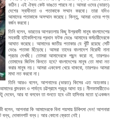
কঠিন। এই ঐক্য কেউ ভাঙতে পারবে না। আমরা ওদের (ভারত)
দেশের স্বাধীনতা ও পতাকাকে সম্মান করবো। তারা যদিও
আমাদের পতাকাকে অসম্মান করেছে। কিন্তু, আমরা ওদের পণ্য
বর্জন করবো।
তিনি বলেন, ভারতের আগরতলায় কিছু উগ্রবাদী মানুষ বাংলাদেশের
সহকারী হাইকমিশনের প্রধান ফটক ভেঙে আমাদের কর্মচারীদেরকে
আঘাত করেছে। আমাদের জাতীয় পতাকার যে খুঁটি রয়েছে সেটি
ভেঙে পতাকা ছিঁড়েছে। আমরা তাদের বাংলাদেশ বিরোধী নানা
প্রচার দেখছি। তোমরা আমাদেরকে পছন্দ করো না, তারপরও
তোমাদের জিনিস কিনতে হবে? বাংলাদেশের মানুষ তো মাথা নত
করার মানুষ নয়। আমরা একবেলা খেয়ে থাকবো, তারপরও আমরা
মাথা নত করবো না।
তিনি আরও বলেন, আপনাদের (ভারত) কিসের এত অহংকার।
 বান্দরবন ও পার্বত্য চট্টগ্রামে প্রচুর আদা হয়। নীলফামারীতেও
ু দেবেন, আর যা বলবেন তা শুনতে হবে ওটা হাসিনার মতো দু'একজন
ভী বলেন, আপনারা কি আমাদেরকে বিনা পয়সায় চিকিৎসা দেন! আপনারা
ট বন্ধ, দোকানপাট বন্ধ। আর কোনো ক্রেতা নেই।