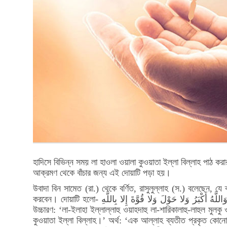
হাদিসে বিভিন্ন সময় লা হাওলা ওয়ালা কুওয়াতা ইল্লা বিল্লাহ পাঠ 
আক্রমণ থেকে বাঁচার জন্য এই দোয়াটি পড়া হয়।
উবাদা বিন সামেত (রা.) থেকে বর্ণিত, রাসুলুল্লাহ (স.) বলেছেন,
করবেন। দোয়াটি হলো- لا إِلَهَ إِلا اللَّهُ وَحْدَهُ لا شَرِيكَ لَهُ لَهُ الْمُلْكُ وَلَهُ الْحَمْدُ وَهُوَ عَلَى كُلِّ شَيْءٍ قَدِيرٌ الْحَمْدُ لِلَّهِ وَسُبْحَانَ اللَّهِ وَلا إِلَهَ إِلا اللَّهُ وَاللَّهُ أَكْبَرُ وَلا حَوْلَ وَلا قُوَّةَ إِلا بِاللَّهِ
উচ্চারণ: ‘লা-ইলাহা ইল্লাল্লাহু ওয়াহদাহু লা-শারিকালাহু-লাহুল মুল
কুওয়াতা ইল্লা বিল্লাহ।’ অর্থ: ‘এক আল্লাহ ব্যতীত প্রকৃত কো