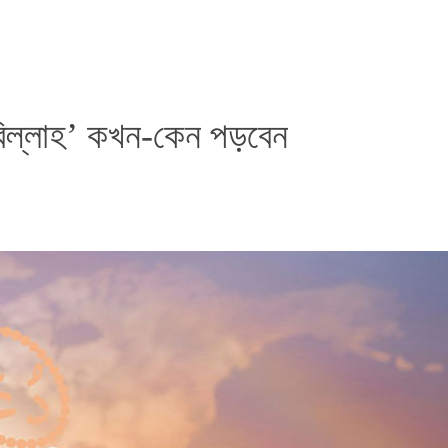
া বিল্লাহ’ কখন-কেন পড়বেন