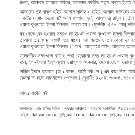
জন্য, আল্লাহ তাআলা পবিত্র, আল্লাহ ব্যতীত সত্য কোনো ইলাহ ন
আজানের দুই বাক্য হাইয়া আলাস সালাহ ও হাইয়া আলাল ফালাহের উত
একটির সন্ধান দেবো না? আমি বললাম, হ্যাঁ, আল্লাহর রাসুল। তিন
ওয়ালা কুওয়াতা ইল্লা বিল্লাহ’ বলতে হয়। (মুসলিম: ৫৭৮, আবু দা
ঘর থেকে বের হওয়ার সময়ও লা হাওলা ওয়ালা কুওয়াতা ইল্লা বিল্
তাআলা তার জন্য যথেষ্ট হয়ে যাবেন এবং শয়তানও তার থেকে দূর হয়ে যাবে। দোয়াটি হলো— للَّهِ تَوَكَّلْتُ عَلَى اللَّهِ لَا حَوْلَ وَلَا قُوَّةَ إِلَّا بِاللَّهِ
ওয়ালা কুওয়াতা ইল্লা বিল্লাহ।’ অর্থ: আল্লাহর নামে, আল্লাহ তা
উল্লেখিত সময়গুলো ছাড়াও তথা যেকোনো সময় লা হাওলা ওয়ালা কুওয়াত
বলে, ‘লা-ইলাহা ইল্লাল্লাহু ওয়াল্লাহু আকবার, ওয়ালা হাওলা ওয়াল
হাজিম ইবনে হারমালা (রা.) বলেন, আমি নবী (স.)-এর কাছ দিয়ে যাচ্ছিলাম। তিনি আমাকে বলেন, ‘হে হাজিম! তুমি অধিক সং
কেননা তা হলো জান্নাতের গুপ্তধন। (বুখারি: ৪২০৪, ৬৩৮৪, ৬৪০
আমার বার্তা/এমই
সম্পাদক : মোঃ জসিম উদ্দিন। প্রধান কার্যালয় : সায়হাম স্কাইভিউ টাওয়া
মেইল :
dailyamarbarta@gmail.com
,
adamarbarta@gmail.com