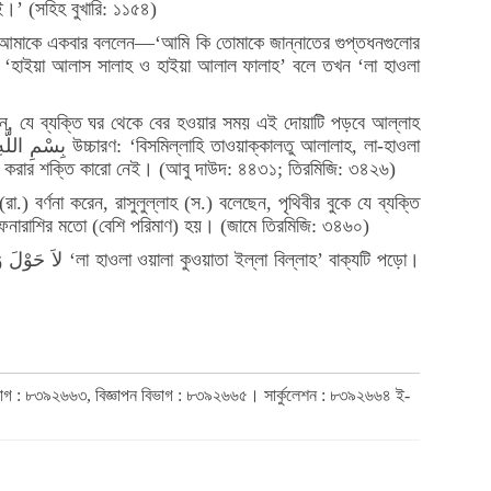
।’ (সহিহ বুখারি: ১১৫৪)
.) আমাকে একবার বললেন—‘আমি কি তোমাকে জান্নাতের গুপ্তধনগুলোর
যখন ‘হাইয়া আলাস সালাহ ও হাইয়া আলাল ফালাহ’ বলে তখন ‘লা হাওলা
ন, যে ব্যক্তি ঘর থেকে বের হওয়ার সময় এই দোয়াটি পড়বে আল্লাহ
লাভ করার শক্তি কারো নেই। (আবু দাউদ: ৪৪৩১; তিরমিজি: ৩৪২৬)
র্ণনা করেন, রাসুলুল্লাহ (স.) বলেছেন, পৃথিবীর বুকে যে ব্যক্তি
র ফেনারাশির মতো (বেশি পরিমাণ) হয়। (জামে তিরমিজি: ৩৪৬০)
িভাগ : ৮৩৯২৬৬৩, বিজ্ঞাপন বিভাগ : ৮৩৯২৬৬৫। সার্কুলেশন : ৮৩৯২৬৬৪ ই-