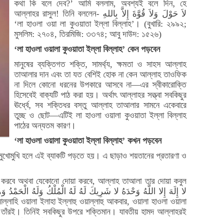
কথা কি বলে দেব?’ আমি বললাম, অবশ্যই বলে দিন, হে
আল্লাহর রাসুল! তিনি বললেন- لاَ حَوْلَ وَلاَ قُوَّةَ إِلاَّ بِاللهِ
‘লা হাওলা ওয়া লা কুওয়াতা ইল্লা বিল্লাহ’। (বুখারি: ২৯৯২;
মুসলিম: ২৭০৪, তিরমিজি: ৩৩৭৪; আবু দাউদ: ১৫২৬)
‘লা হাওলা ওয়ালা কুওয়াতা ইল্লা বিল্লাহ’ কেন পড়বেন
মানুষের ব্যক্তিগত শক্তি, সামর্থ্য, ক্ষমতা ও সাহস আল্লাহ
তাআলার দান এবং তা যত বেশিই হোক না কেন আল্লাহ তাওফিক
না দিলে কোনো ধরনের উপকারে আসবে না—এর স্বীকারোক্তি
হিসেবেই বাক্যটি পাঠ করা হয়। অর্থাৎ আল্লাহর সত্ত্বা সবকিছুর
ঊর্ধ্বে, সব শক্তিধর বস্তু আল্লাহ তাআলার সামনে একেবারে
তুচ্ছ ও ছোট—এটিই লা হাওলা ওয়ালা কুওয়াতা ইল্লা বিল্লাহ
পাঠের অন্যতম কারণ।
‘লা হাওলা ওয়ালা কুওয়াতা ইল্লা বিল্লাহ’ কখন পড়বেন
 মুখোমুখি হলে এই ব্যাকটি পড়তে হয়। এ ছাড়াও শয়তানের প্রতারণা ও
র্থনা করবে অথবা যেকোনো দোয়া করবে, আল্লাহ তাআলা তার দোয়া কবুল
ানাল্লাহি ওয়ালা ইলাহা ইল্লাহু ওয়াল্লাহু আকবার, ওয়ালা হাওলা ওয়ালা
া তাঁরই। তিনিই সবকিছুর উপরে শক্তিমান। যাবতীয় হামদ আল্লাহরই