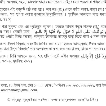
েই। আল্লাহ মহান, আল্লাহ ছাড়া কোনো ভরসা নেই; কোনো ক্ষমতা বা শক্তি নেই
্তরেও এই বাক্যটি পাঠ করা হয়। আবু জর (রা.) থেকে বর্ণনা করেন, রাসুল (স
ি বলেন, ‘লা হাওলা ওয়ালা কুওয়াতা ইল্লাবিল্লাহ’। মুয়াজ্জিন আজানের সময় 
উদ: ৪৪৩)
লাহ পড়া সুন্নত এবং এর প্রতিদান অনেক। হজরত আনাস ইবনে মালেক (রা.) বলে
بِسْمِ ا উচ্চারণ: ‘বিসমিল্লাহি তাওয়াক্কালতু আলালাহ, লা-হাওলা
আলার ওপরই নির্ভর করলাম, আল্লাহ তাআলার সাহায্য ছাড়া বিরত থাকা ও মঙ্গল 
া ইল্লা বিল্লাহ বাক্যটির জিকির করা যায়। হজরত আবদুল্লাহ ইবনে আমর (রা.) ব
া কুওয়াতা ইল্লা বিল্লাহ’ তার অপরাধগুলো ক্ষমা করে দেওয়া হয়, যদিও তা সাগরে
খ্যায় لاَ حَوْلَ وَلاَ قُوَّةَ إِلاَّ بِاللهِ ‘লা হাওলা ওয়ালা কুওয়াতা ইল্লা বিল্লাহ’ বাক্যটি পড়ো।
৯, ৭৩৮৬, মুসলিম: ৫৮৯)
র (৯ম তলা), ৪৫ বিজয় নগর, ঢাকা-১০০০। ফোন : পিএবিএক্স ৮৩৯২৬৬১, ৮৩৯২৬৬২, বার্তা ব
,
amarbartait@gmail.com
© সর্বস্বত্ব স্বত্বাধিকার সংরক্ষিত। সম্পাদক ও প্রকাশক: মোঃ জসিম উদ্দিন।