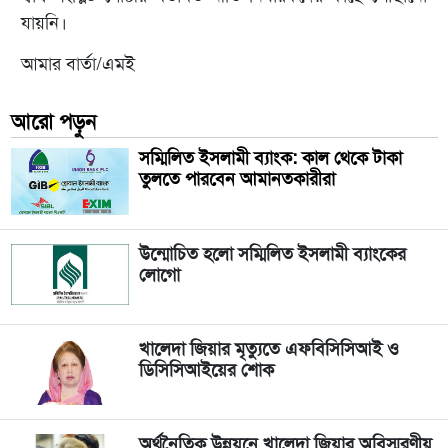
যায়নি।
আমার বার্তা/এমই
আরো পড়ুন
সম্মিলিত ইসলামী ব্যাংক: কাল থেকে টাকা
তুলতে পারবেন আমানতকারীরা
উন্মোচিত হলো সম্মিলিত ইসলামী ব্যাংকের
লোগো
খালেদা জিয়ার মৃত্যুতে এফবিসিসিআই ও
ডিসিসিআইয়ের শোক
অর্থনৈতিক উন্নয়নে খালেদা জিয়ার অবিস্মরণীয়