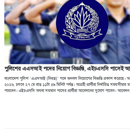
ও
জীবন
মতামত
শিক্ষা
রাজধানী
পুলিশের এএসআই পদের নিয়োগ বিজ্ঞপ্তি, এইচএসসি পাসেই 
আইন-
বাংলাদেশ পুলিশ ‘এএসআই (নিরস্ত্র)’ পদে জনবল নিয়োগের বিজ্ঞপ্তি প্রকাশ করেছে। আ
আদালত
২০২৬, চলবে ২৭ মে রাত ১১টা ৫৯ মিনিট পর্যন্ত। আগ্রহী প্রার্থীরা নির্ধারিত সময়সীমা
পারবেন। এইচএসসি অথবা সমমান পাসের প্রার্থীরা আবেদনের সুযোগ পাবেন। আবেদন
ক্যাম্পাস
আজকের
পত্রিকা