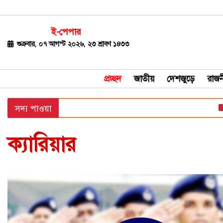
ই-পেপার
জাতীয়
শুক্রবার, ০৭ আগস্ট ২০২৬, ২৩ শ্রাবণ ১৪৩৩
দেশজুড়ে
প্রচ্ছদ
জাতীয়
দেশজুড়ে
রাজন
রাজনীতি
প্
সদ্য পাওয়া
বিশ্ব
অর্থ-
ক্যারিয়ার
বাণিজ্য
বিনোদন
খেলাধুলা
ধর্ম