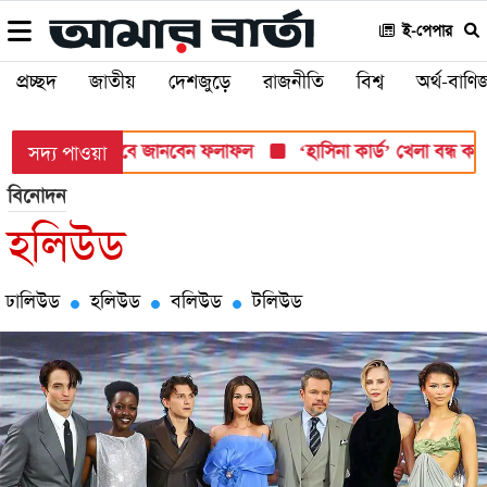
ই-পেপার
প্রচ্ছদ
জাতীয়
দেশজুড়ে
রাজনীতি
বিশ্ব
অর্থ-বাণিজ
শ সোমবার, যেভাবে জানবেন ফলাফল
‘হাসিনা কার্ড’ খেলা বন্ধ করতে ভার
সদ্য পাওয়া
বিনোদন
হলিউড
ঢালিউড
হলিউড
বলিউড
টলিউড