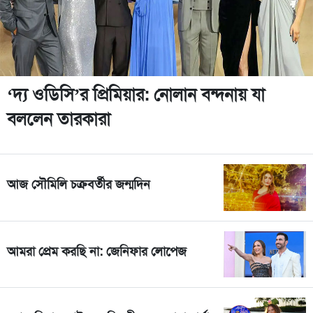
‘দ্য ওডিসি’র প্রিমিয়ার: নোলান বন্দনায় যা
বললেন তারকারা
আজ সৌমিলি চক্রবর্তীর জন্মদিন
আমরা প্রেম করছি না: জেনিফার লোপেজ