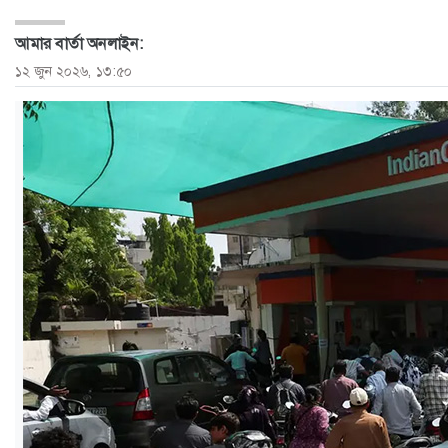
ও
আমার বার্তা অনলাইন:
জীবন
১২ জুন ২০২৬, ১৩:৫০
মতামত
শিক্ষা
রাজধানী
আইন-
আদালত
ক্যাম্পাস
আজকের
পত্রিকা