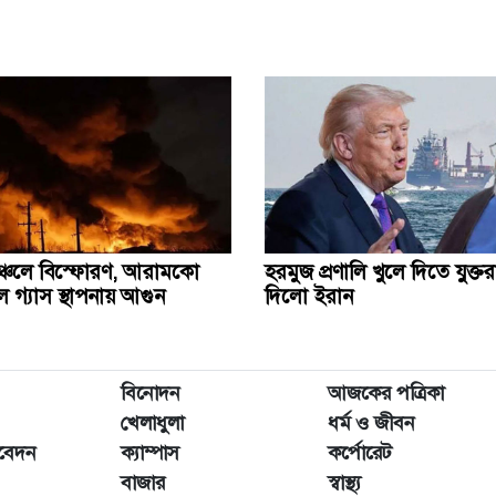
ঞ্চলে বিস্ফোরণ, আরামকো
হরমুজ প্রণালি খুলে দিতে যুক্তরাষ
 গ্যাস স্থাপনায় আগুন
দিলো ইরান
বিনোদন
আজকের পত্রিকা
খেলাধুলা
ধর্ম ও জীবন
িবেদন
ক্যাম্পাস
কর্পোরেট
বাজার
স্বাস্থ্য