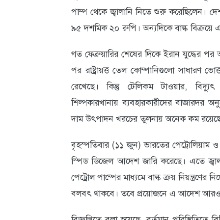
পাম্প থেকে জ্বালানি নিতে শুরু করেছিলেন। দেশ
আবহাওয়া
৯৫ দশমিক ২০ রুপি। অন্যদিকে বাল্ক বিক্রয়
ও
গত ফেব্রুয়ারির শেষের দিকে ইরান যুদ্ধের পর আ
পরিবেশ
পর রাষ্ট্রায়ত্ত তেল কোম্পানিগুলো সাধারণ ভোক্ত
ছবি
রেখেছে। কিন্তু টেলিকম টাওয়ার, বিদ্যুৎ 
ভিডিও
শিল্পকারখানায় ব্যবহারকারীদের বাজারদর অনুস
দাম উৎপাদন খরচের তুলনায় অনেক কম রয়েছ
বৃহস্পতিবার (১১ জুন) ভারতের পেট্রোলিয়াম ও প্
স্পিড ডিজেল আদেশ জারি করেছে। এতে জ্বাল
পেট্রোল পাম্পের মাধ্যমে বাল্ক ক্রয় নিয়ন্ত্রণের
বলবৎ থাকবে। তবে প্রয়োজনে এ আদেশ আরও
বিজ্ঞপ্তিতে বলা হয়েছে, বর্তমান পরিস্থিতিতে 