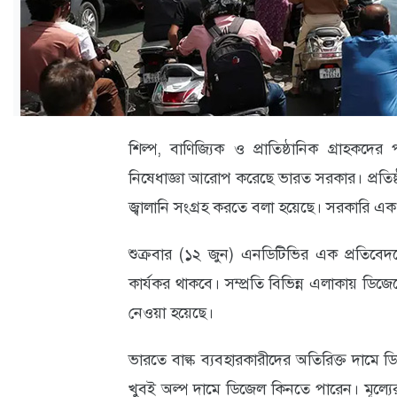
ক্যারিয়ার
তথ্যপ্রযুক্তি
লাইফস্টাইল
বিশেষ
শিল্প, বাণিজ্যিক ও প্রাতিষ্ঠানিক গ্রাহক
প্রতিবেদন
নিষেধাজ্ঞা আরোপ করেছে ভারত সরকার। প্রতিষ্ঠান
স্বাস্থ্য
জ্বালানি সংগ্রহ করতে বলা হয়েছে। সরকারি এ
প্রবাস
শুক্রবার (১২ জুন) এনডিটিভির এক প্রতিবেদ
বার্তা
কার্যকর থাকবে। সম্প্রতি বিভিন্ন এলাকায় ডিজেল
স্পটলাইট
নেওয়া হয়েছে।
রকমারি
ভারতে বাল্ক ব্যবহারকারীদের অতিরিক্ত দামে ড
খুবই অল্প দামে ডিজেল কিনতে পারেন। মূল্যের 
অপরাধ