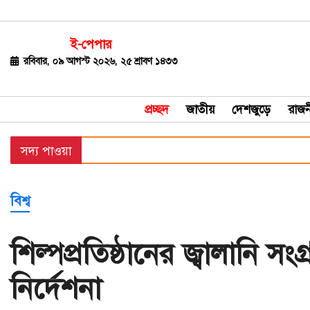
ই-পেপার
জাতীয়
রবিবার, ০৯ আগস্ট ২০২৬, ২৫ শ্রাবণ ১৪৩৩
দেশজুড়ে
প্রচ্ছদ
জাতীয়
দেশজুড়ে
রাজন
রাজনীতি
সদ্য পাওয়া
বিশ্ব
অর্থ-
বিশ্ব
বাণিজ্য
বিনোদন
শিল্পপ্রতিষ্ঠানের জ্বালানি স
খেলাধুলা
নির্দেশনা
ধর্ম