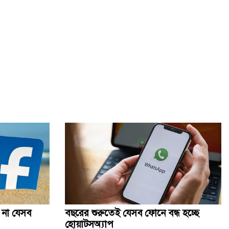
আপনাদের আম্মু ফিরে আসবে না, রিয়েলিটি মাইনে নেন: হাসনাত
বাহাত্তরের সংবিধান বাতিলের প্রয়োজন নেই: নুরুল হক নুর
বিএনপি নেতা আবু নাছের আর নেই
রিজার্ভ চুরির অর্থ দেশে ফেরাতে ফিলিপাইনের সহযোগিতা কামনা
নতুন বছরের প্রথম দিন বিশ্বের জনসংখ্যা পৌঁছাবে ৮০৯ কোটিতে
চিন্ময়সহ ইসকনের ২০২ অ্যাকাউন্টে জমা ২৩৬ কোটি টাকা
প্রস্তুতি সম্পন্ন, বুধবার বাণিজ্য মেলার উদ্বোধন করবেন প্রধান
উপদেষ্টা
 না যেসব
বছরের শুরুতেই যেসব ফোনে বন্ধ হচ্ছে
হোয়াটসঅ্যাপ