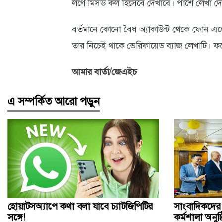
লগে মিসড কল হিসেবে দেখাবে। পাশে লেখা দেখাব
আবহাওয়া
বর্তমানে কোনো বৈধ অ্যাকাউন্ট থেকে ফোন এল
ও
তার নিচেই থাকে ভেরিফায়েড ব্যাজ লেখাটি। ফল
পরিবেশ
আমার বার্তা/জেএইচ
ছবি
এ সম্পর্কিত আরো পড়ুন
ভিডিও
হোয়াটসঅ্যাপে কথা বলা যাবে চ্যাটজিপিটির
সাংবাদিকদের 
সঙ্গে!
কর্মশালা অনুষ্