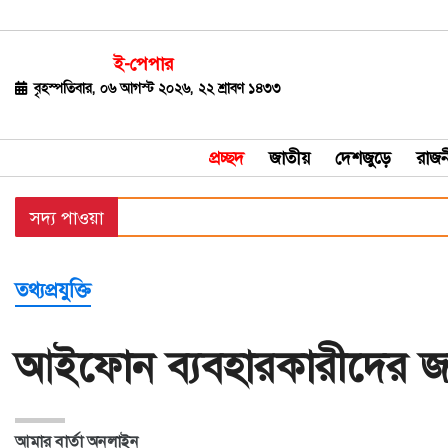
ই-পেপার
জাতীয়
বৃহস্পতিবার, ০৬ আগস্ট ২০২৬, ২২ শ্রাবণ ১৪৩৩
দেশজুড়ে
প্রচ্ছদ
জাতীয়
দেশজুড়ে
রাজন
রাজনীতি
সদ্য পাওয়া
বিশ্ব
অর্থ-
তথ্যপ্রযুক্তি
বাণিজ্য
বিনোদন
আইফোন ব্যবহারকারীদের জন্
খেলাধুলা
ধর্ম
আমার বার্তা অনলাইন