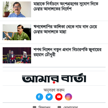
মান্নাকে নির্বাচনে অংশগ্রহণের সুযোগ দিতে
চেম্বার আদালতের নির্দেশ
ঋণখেলাপির তালিকা থেকে নাম বাদ চেয়ে
চেম্বার আদালতে মান্না
শপথ নিলেন নতুন প্রধান বিচারপতি জুবায়ের
রহমান চৌধুরী
অনুসরণ করুন
বিজ্ঞাপন
যোগাযোগ