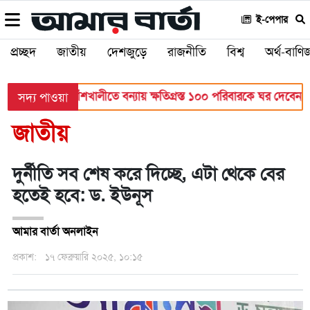
ই-পেপার
প্রচ্ছদ
জাতীয়
দেশজুড়ে
রাজনীতি
বিশ্ব
অর্থ-বাণিজ
্ত্রণালয়
বাঁশখালীতে বন্যায় ক্ষতিগ্রস্ত ১০০ পরিবারকে ঘর দেবেন প্রধানম
সদ্য পাওয়া
জাতীয়
দুর্নীতি সব শেষ করে দিচ্ছে, এটা থেকে বের
হতেই হবে: ড. ইউনূস
আমার বার্তা অনলাইন
প্রকাশ:
১৭ ফেব্রুয়ারি ২০২৫, ১০:১৫