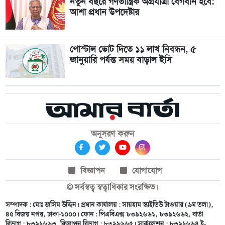
নতুন বছরে গণতান্ত্রিক অগ্রযাত্রা বেগবান হবে:
আশা প্রধান উপদেষ্টার
পোস্টাল ভোট দিতে ১১ লাখ নিবন্ধন, ৫
জানুয়ারি পর্যন্ত সময় বাড়াল ইসি
অনুসরণ করুন
বিজ্ঞাপন
যোগাযোগ
© সর্বস্বত্ব স্বত্বাধিকার সংরক্ষিত।
সম্পাদক : মোঃ জসিম উদ্দিন। প্রধান কার্যালয় : সায়হাম স্কাইভিউ টাওয়ার (৯ম তলা),
৪৫ বিজয় নগর, ঢাকা-১০০০। ফোন : পিএবিএক্স ৮৩৯২৬৬১, ৮৩৯২৬৬২, বার্তা
বিভাগ : ৮৩৯২৬৬৩, বিজ্ঞাপন বিভাগ : ৮৩৯২৬৬৫। সার্কুলেশন : ৮৩৯২৬৬৪ ই-