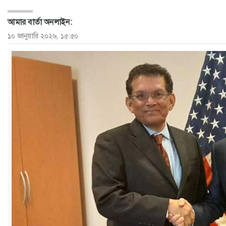
ও
আমার বার্তা অনলাইন:
জীবন
১০ জানুয়ারি ২০২৬, ১৫:৫০
মতামত
শিক্ষা
রাজধানী
আইন-
আদালত
ক্যাম্পাস
আজকের
পত্রিকা