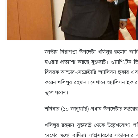
ক্যারিয়ার
তথ্যপ্রযুক্তি
লাইফস্টাইল
বিশেষ
জাতীয় নিরাপত্তা উপদেষ্টা খলিলুর রহমান জানি
প্রতিবেদন
হওয়ার প্রত্যাশা করছে যুক্তরাষ্ট্র। ওয়াশিংটন ডিস
স্বাস্থ্য
বিষয়ক আন্ডার-সেক্রেটারি অ্যালিসন হুকার এবং স
করেন খলিলুর রহমান। সেখানে অ্যালিসন হুকার আগাম
প্রবাস
তুলে ধরেন।
বার্তা
স্পটলাইট
শনিবার (১০ জানুয়ারি) প্রধান উপদেষ্টার দপ্তর
রকমারি
খলিলুর রহমান যুক্তরাষ্ট্র থেকে উল্লেখযোগ্
দেশের মধ্যে বাণিজ্য সম্প্রসারণের সম্ভাবনার
অপরাধ