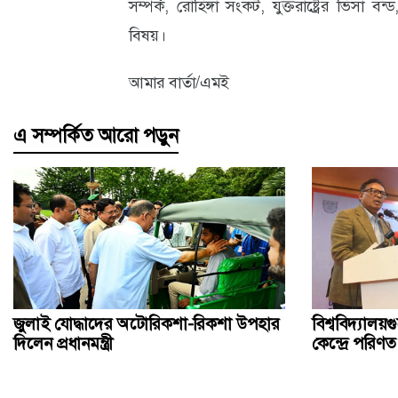
সম্পর্ক, রোহিঙ্গা সংকট, যুক্তরাষ্ট্রের ভিসা 
বিষয়।
আমার বার্তা/এমই
এ সম্পর্কিত আরো পড়ুন
জুলাই যোদ্ধাদের অটোরিকশা-রিকশা উপহার
বিশ্ববিদ্যাল
দিলেন প্রধানমন্ত্রী
কেন্দ্রে পরিণত 