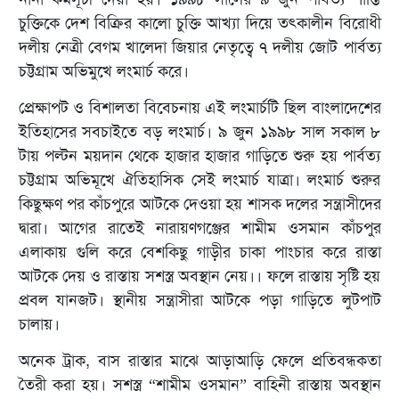
চুক্তিকে দেশ বিক্রির কালো চুক্তি আখ্যা দিয়ে তৎকালীন বিরোধী
দলীয় নেত্রী বেগম খালেদা জিয়ার নেতৃত্বে ৭ দলীয় জোট পার্বত্য
চট্টগ্রাম অভিমুখে লংমার্চ করে।
প্রেক্ষাপট ও বিশালতা বিবেচনায় এই লংমার্চটি ছিল বাংলাদেশের
ইতিহাসের সবচাইতে বড় লংমার্চ। ৯ জুন ১৯৯৮ সাল সকাল ৮
টায় পল্টন ময়দান থেকে হাজার হাজার গাড়িতে শুরু হয় পার্বত্য
চট্টগ্রাম অভিমূখে ঐতিহাসিক সেই লংমার্চ যাত্রা। লংমার্চ শুরুর
কিছুক্ষণ পর কাঁচপুরে আটকে দেওয়া হয় শাসক দলের সন্ত্রাসীদের
দ্বারা। আগের রাতেই নারায়ণগঞ্জের শামীম ওসমান কাঁচপুর
এলাকায় গুলি করে বেশকিছু গাড়ীর চাকা পাংচার করে রাস্তা
আটকে দেয় ও রাস্তায় সশস্ত্র অবস্থান নেয়।। ফলে রাস্তায় সৃষ্টি হয়
প্রবল যানজট। স্থানীয় সন্ত্রাসীরা আটকে পড়া গাড়িতে লুটপাট
চালায়।
অনেক ট্রাক, বাস রাস্তার মাঝে আড়াআড়ি ফেলে প্রতিবন্ধকতা
তৈরী করা হয়। সশস্ত্র “শামীম ওসমান” বাহিনী রাস্তায় অবস্থান