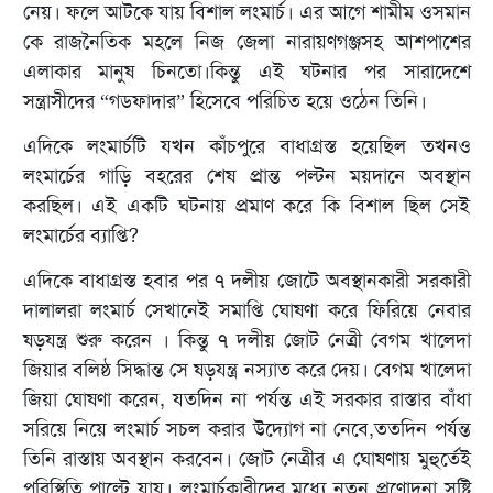
নেয়। ফলে আটকে যায় বিশাল লংমার্চ। এর আগে শামীম ওসমান
কে রাজনৈতিক মহলে নিজ জেলা নারায়ণগঞ্জসহ আশপাশের
এলাকার মানুষ চিনতো।কিন্তু এই ঘটনার পর সারাদেশে
সন্ত্রাসীদের “গডফাদার” হিসেবে পরিচিত হয়ে ওঠেন তিনি।
এদিকে লংমার্চটি যখন কাঁচপুরে বাধাগ্রস্ত হয়েছিল তখনও
লংমার্চের গাড়ি বহরের শেষ প্রান্ত পল্টন ময়দানে অবস্থান
করছিল। এই একটি ঘটনায় প্রমাণ করে কি বিশাল ছিল সেই
লংমার্চের ব্যাপ্তি?
এদিকে বাধাগ্রস্ত হবার পর ৭ দলীয় জোটে অবস্থানকারী সরকারী
দালালরা লংমার্চ সেখানেই সমাপ্তি ঘোষণা করে ফিরিয়ে নেবার
ষড়যন্ত্র শুরু করেন । কিন্তু ৭ দলীয় জোট নেত্রী বেগম খালেদা
জিয়ার বলিষ্ঠ সিদ্ধান্ত সে ষড়যন্ত্র নস্যাত করে দেয়। বেগম খালেদা
জিয়া ঘোষণা করেন, যতদিন না পর্যন্ত এই সরকার রাস্তার বাঁধা
সরিয়ে নিয়ে লংমার্চ সচল করার উদ্যোগ না নেবে,ততদিন পর্যন্ত
তিনি রাস্তায় অবস্থান করবেন। জোট নেত্রীর এ ঘোষণায় মুহুর্তেই
পরিস্থিতি পাল্টে যায়। লংমার্চকারীদের মধ্যে নতুন প্রণোদনা সৃষ্টি