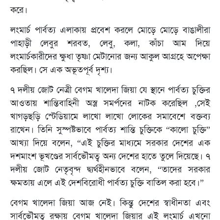
করে।
লংমার্চ পার্বত্য এলাকায় প্রবেশ করলে মোড়ে মোড়ে বাঙালীরা
পাহাড়ী লেবুর শরবত, লেবু, কলা, কাঁচা আম দিয়ে
লংমার্চকারীদের ক্ষুধা তৃষ্ণা মেটানোর জন্য আকুল আগ্রহে অপেক্ষা
করছিল। সে এক অভূতপূর্ব দৃশ্য।
৭ দলীয় জোট নেত্রী বেগম খালেদা জিয়া যে স্থানে পার্বত্য চুক্তির
আওতায় শান্তিবাহিনী অস্ত্র সমর্পনের নাটক করেছিল ,সেই
খাগড়ছড়ি স্টেডিয়ামে লাখো লাখো লোকের সমাবেশে বক্তব্য
রাখেন। তিনি সুস্পষ্টভাবে পার্বত্য শান্তি চুক্তিকে “কালো চুক্তি”
আখ্যা দিয়ে বলেন, “এই চুক্তির মাধ্যমে সরকার দেশের এক
দশমাংশ ভূখণ্ডের সার্বভৌমত্ব অন্য দেশের হাতে তুলে দিয়েছে। ৭
দলীয় জোট নেতৃবৃন্দ দ্ব্যর্থহীনভাবে বলেন, “তাদের সরকার
ক্ষমতায় এলে এই দেশবিরোধী পার্বত্য চুক্তি বাতিল করা হবে।”
বেগম খালেদা জিয়া আজ নেই। কিন্তু দেশের স্বাধীনতা এবং
সার্বভৌমত্ব রক্ষায় বেগম খালেদা জিয়ার এই লংমার্চ এখনো