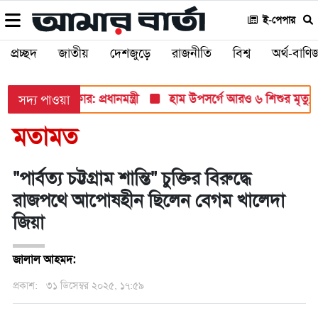
ই-পেপার
প্রচ্ছদ
জাতীয়
দেশজুড়ে
রাজনীতি
বিশ্ব
অর্থ-বাণিজ
লে ধরবে সরকার: প্রধানমন্ত্রী
হাম উপসর্গে আরও ৬ শিশুর মৃত্যু, নতুন 
সদ্য পাওয়া
মতামত
"পার্বত্য চট্টগ্রাম শান্তি" চুক্তির বিরুদ্ধে
রাজপথে আপোষহীন ছিলেন বেগম খালেদা
জিয়া
জালাল আহমদ:
প্রকাশ:
৩১ ডিসেম্বর ২০২৫, ১৭:৫৯