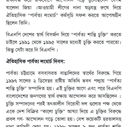
ঐক্যবদ্ধ করে একযোগে আন্দোলন গড়ে তুলেছিলেন বেগম
খালেদা জিয়া ।আওয়ামী লীগের নানা ষড়যন্ত্র রুখে দিয়ে
ঐতিহাসিক “পার্বত্য লংমার্চ” কর্মসূচি সফল করতে আপোষহীন
ছিলেন তিনি।
বিএনপি দেশের স্বার্থ বিসর্জন দিয়ে “পার্বত্য শান্তি চুক্তি” করতে
চাইলে ১৯৯১ থেকে ১৯৯৫ সালের মধ্যেই চুক্তি করতে পারতো।
কিন্তু সেটা করে নি বিএনপি ।
ঐতিহাসিক পার্বত্য লংমার্চ দিবস:
পার্বত্য চট্টগ্রামে বসবাসরত বাঙালিদের স্বার্থের বিরুদ্ধে গিয়ে
১৯৯৭ সালের ২ ডিসেম্বর রাষ্টীয় অতিথি ভবন পদ্মায় “পার্বত্য
শান্তি চুক্তি” সম্পাদিত হয়। এই চুক্তির আগে এবং পরে বিএনপি
বাংলাদেশের জনগণের স্বার্থ রক্ষায় আন্দোলন করে আসছিলেন ।
চুক্তি সম্পাদনের পরই তৎকালীন বিরোধী দল গুলোর পক্ষ থেকে
একে দেশ বিক্রির “কালো চুক্তি” আখ্যা দিয়ে এ চুক্তির বিরুদ্ধে
প্রবল গণ- আন্দোলন গড়ে তোলা হয়। বেশ কয়েকটি হরতালসহ
নানা কর্মসূচী দেয়া হয়। ১৯৯৮ সালের ৯ জুন পার্বত্য শান্তি