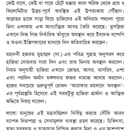
কেউ বাসে, কেউ বা পায়ে হেঁটে মক্কায় কাবা শরিফ থেকে প্রায় ৭
কিলোমিটার উত্তর-পূর্বে অবস্থিত এই উপত্যকায় পৌঁছান।
আল্লাহর ডাকে সাড়া দিয়ে হাজিদের এই অবিরাম পথচলা পুরো
মিনা এলাকায় এক আধ্যাত্মিক আবহ তৈরি করেছে। মুসল্লিরা
এখানে নিজ নিজ নির্ধারিত তাঁবুতে অবস্থান করে ইবাদত-বন্দেগি
ও তওবা-ইস্তিগফারের মাধ্যমে দিন অতিবাহিত করছেন।
মহানবী হজরত মুহাম্মদ (সা.)-এর পবিত্র সুন্নাহ অনুসরণ করে
হাজিরা সোমবার সারা দিন এবং রাত মিনায় অবস্থান করবেন।
নিয়ম অনুযায়ী হাজিরা এখানে জোহর, আসর, মাগরিব, এশা
এবং পরদিন অর্থাৎ মঙ্গলবার ফজর নামাজ আদায় করবেন।
হজের সবচেয়ে গুরুত্বপূর্ণ রোকন ‘আরাফার ময়দানে অবস্থান’-
এর পূর্বপ্রস্তুতি হিসেবে এই সময়টুকু হাজিরা প্রার্থনা ও আত্মিক
শুদ্ধিতে নিমগ্ন থাকেন।
লাখো মানুষের এই মহাসম্মিলন নির্বিঘ্ন করতে সৌদি আরব
ব্যাপক নিরাপত্তা ও সেবামূলক ব্যবস্থা গ্রহণ করেছে। চিকিৎসা,
খাদ্য সরবরাহ ও যাতায়াত নিশ্চিত করতে মিনা ও এর আশপাশে