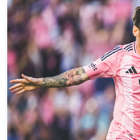
ও
জীবন
মতামত
শিক্ষা
রাজধানী
আইন-
আদালত
ক্যাম্পাস
আজকের
পত্রিকা