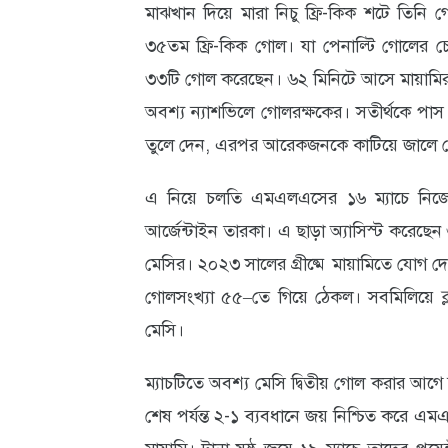
মাঝখান দিয়ে মারা নিচু ফ্রি-কিক শটে তিন
আবহাওয়া
৩৫তম ফ্রি-কিক গোল। যা পেনাল্টি গোলের চ
ও
৩৩টি গোল করেছেন। ৬২ মিনিটে আসে মায়ামির পক
পরিবেশ
অবশ্য ন্যাশভিলে গোলরক্ষকের। সতীর্থকে পাস
তুলে দেন, এরপর আরেকজনকে কাটিয়ে জালে 
ছবি
এ নিয়ে চলতি এমএলএসের ১৬ ম্যাচে নিজ
ভিডিও
আর্জেন্টাইন তারকা। এ ছাড়া অ্যাসিস্ট করেছ
মেসির। ২০২৩ সালের গ্রীষ্মে মায়ামিতে যোগ দেও
গোলসংখ্যা ৫৫–তে গিয়ে ঠেকল। সবমিলিয়ে 
মেসি।
ম্যাচটিতে অবশ্য মেসি দ্বিতীয় গোল করার আগে ন
শেষ পর্যন্ত ২-১ ব্যবধানে জয় নিশ্চিত করে এম