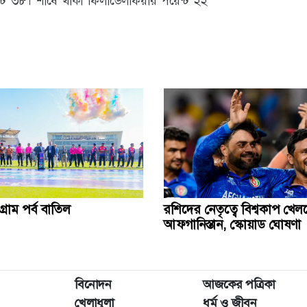
ন্ট ৩৮। শীর্ষে থাকা ফিলাডেলফিয়ার পয়েন্ট ২২
্রাম পর্ব বাতিল
রশিদের নেতৃত্বে বিশ্বকাপ খেল
আফগানিস্তান, স্কোয়াড ঘোষণা
বিনোদন
আজকের পত্রিকা
খেলাধুলা
ধর্ম ও জীবন