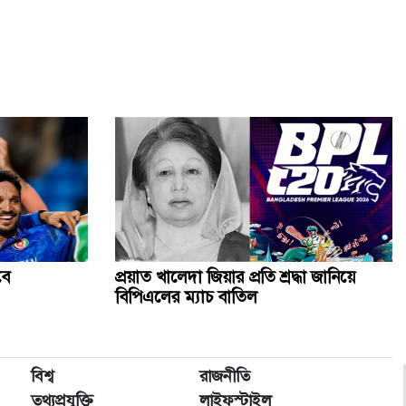
কৃত্রিম বুদ্ধিমত্তাকে কাজে লাগিয়ে ছবি-ভিডিও বানাবেন যেভাবে
জানাজায় অংশ নিতে আসা বিদেশি অতিথিদের সঙ্গে উপদেষ্টাদের
সাক্ষাৎ
সিলেট স্টেডিয়ামে খালেদা জিয়ার জন্য দোয়া অনুষ্ঠিত
বেগম খালেদা জিয়ার জানাজায় ৫০ প্লাটুন আনসার ও টিডিপি
মোতায়েন
খালেদা জিয়ার জানাজায় পদদলিত হয়ে একজনের মৃত্যু
বে
প্রয়াত খালেদা জিয়ার প্রতি শ্রদ্ধা জানিয়ে
বিপিএলের ম্যাচ বাতিল
বিশ্ব
রাজনীতি
তথ্যপ্রযুক্তি
লাইফস্টাইল