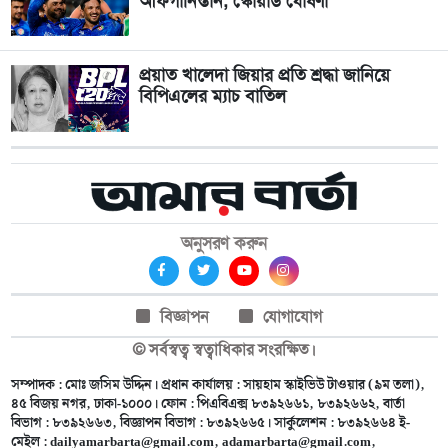
আফগানিস্তান, স্কোয়াড ঘোষণা
প্রয়াত খালেদা জিয়ার প্রতি শ্রদ্ধা জানিয়ে
বিপিএলের ম্যাচ বাতিল
অনুসরণ করুন
বিজ্ঞাপন
যোগাযোগ
© সর্বস্বত্ব স্বত্বাধিকার সংরক্ষিত।
সম্পাদক : মোঃ জসিম উদ্দিন। প্রধান কার্যালয় : সায়হাম স্কাইভিউ টাওয়ার (৯ম তলা),
৪৫ বিজয় নগর, ঢাকা-১০০০। ফোন : পিএবিএক্স ৮৩৯২৬৬১, ৮৩৯২৬৬২, বার্তা
বিভাগ : ৮৩৯২৬৬৩, বিজ্ঞাপন বিভাগ : ৮৩৯২৬৬৫। সার্কুলেশন : ৮৩৯২৬৬৪ ই-
মেইল :
dailyamarbarta@gmail.com
,
adamarbarta@gmail.com
,