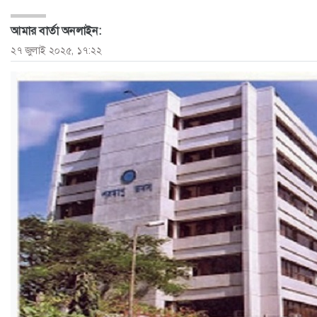
ও
আমার বার্তা অনলাইন:
জীবন
২৭ জুলাই ২০২৫, ১৭:২২
মতামত
শিক্ষা
রাজধানী
আইন-
আদালত
ক্যাম্পাস
আজকের
পত্রিকা