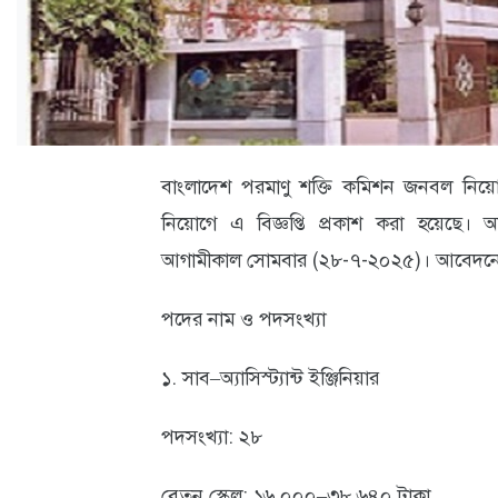
ক্যারিয়ার
তথ্যপ্রযুক্তি
লাইফস্টাইল
বিশেষ
বাংলাদেশ পরমাণু শক্তি কমিশন জনবল নিয়
প্রতিবেদন
নিয়োগে এ বিজ্ঞপ্তি প্রকাশ করা হয়েছে।
স্বাস্থ্য
আগামীকাল সোমবার (২৮-৭-২০২৫)। আবেদনে
প্রবাস
পদের নাম ও পদসংখ্যা
বার্তা
১. সাব–অ্যাসিস্ট্যান্ট ইঞ্জিনিয়ার
স্পটলাইট
পদসংখ্যা: ২৮
রকমারি
অপরাধ
বেতন স্কেল: ১৬,০০০–৩৮,৬৪০ টাকা