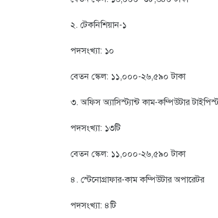
আবহাওয়া
২. টেকনিশিয়ান-১
ও
পদসংখ্যা: ১০
পরিবেশ
ছবি
বেতন স্কেল: ১১,০০০-২৬,৫৯০ টাকা
ভিডিও
৩. অফিস অ্যাসিস্ট্যান্ট কাম-কম্পিউটার টাইপিস্
পদসংখ্যা: ১৩টি
বেতন স্কেল: ১১,০০০-২৬,৫৯০ টাকা
৪. স্টেনোগ্রাফার-কাম কম্পিউটার অপারেটর
পদসংখ্যা: ৪টি