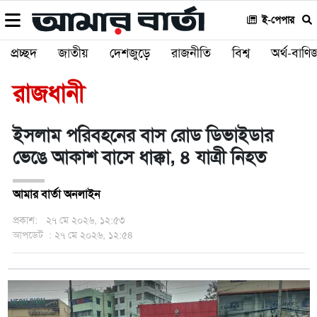
ই-পেপার
প্রচ্ছদ
জাতীয়
দেশজুড়ে
রাজনীতি
বিশ্ব
অর্থ-বাণিজ
রাজধানী
ইসলাম পরিবহনের বাস রোড ডিভাইডার
ভেঙে আকাশ বাসে ধাক্কা, ৪ যাত্রী নিহত
আমার বার্তা অনলাইন
প্রকাশ:
২৭ মে ২০২৬, ১২:৫৩
আপডেট
: ২৭ মে ২০২৬, ১২:৫৪