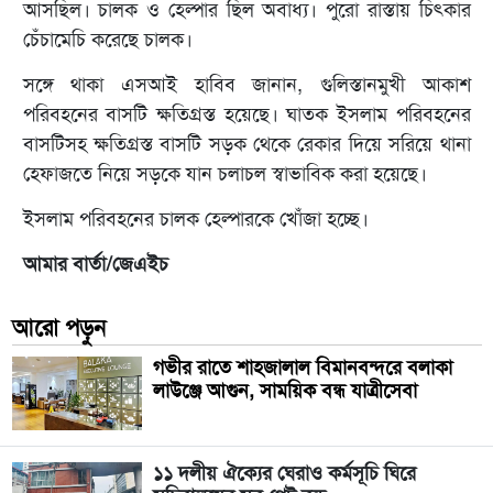
আসছিল। চালক ও হেল্পার ছিল অবাধ্য। পুরো রাস্তায় চিৎকার
চেঁচামেচি করেছে চালক।
সঙ্গে থাকা এসআই হাবিব জানান, গুলিস্তানমুখী আকাশ
পরিবহনের বাসটি ক্ষতিগ্রস্ত হয়েছে। ঘাতক ইসলাম পরিবহনের
বাসটিসহ ক্ষতিগ্রস্ত বাসটি সড়ক থেকে রেকার দিয়ে সরিয়ে থানা
হেফাজতে নিয়ে সড়কে যান চলাচল স্বাভাবিক করা হয়েছে।
ইসলাম পরিবহনের চালক হেল্পারকে খোঁজা হচ্ছে।
আমার বার্তা/জেএইচ
আরো পড়ুন
গভীর রাতে শাহজালাল বিমানবন্দরে বলাকা
লাউঞ্জে আগুন, সাময়িক বন্ধ যাত্রীসেবা
১১ দলীয় ঐক্যের ঘেরাও কর্মসূচি ঘিরে