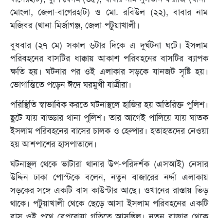
মোংলা, জেলা-বাগেরহাট) ও মো. রবিউল (২২), বাবার নাম
মজিবর (থানা-মির্জাগঞ্জ, জেলা-পটুয়াখালী।
বুধবার (২৭ মে) সকাল ৬টার দিকে এ দুর্ঘটনা ঘটে। ইসলাম
পরিবহনের বাসটির ধাক্কায় আকাশ পরিবহনের বাসটির ব্যাপক
ক্ষতি হয়। ঘটনার পর ওই এলাকার সড়কে যানজট সৃষ্টি হয়।
ভোগান্তিতে পড়েন ঈদে ঘরমুখী যাত্রীরা।
পরিস্থিতি স্বাভাবিক করতে ঘটনাস্থলে হাজির হয় অতিরিক্ত পুলিশ।
ছুটে যায় বাড্ডার থানা পুলিশ। তার আগেই পালিয়ে যায় ঘাতক
ইসলাম পরিবহনের বাসের চালক ও হেল্পার। হতাহতদের নেওয়া
হয় আশপাশের হাসপাতালে।
ঘটনাস্থল থেকে ভাটারা থানার উপ-পরিদর্শক (এসআই) নেসার
উদ্দিন ঢাকা পোস্টকে বলেন, নতুন বাজারের নর্দ্দা এলাকায়
সড়কের সঙ্গে একটি বাস কাউন্টার আছে। ওখানের রাস্তায় ভিড়
থাকে। পটুয়াখালী থেকে ছেড়ে আসা ইসলাম পরিবহনের একটি
বাস ওই পথে বেপরোয়া গতিতে আসছিল। নতুন বাজার থেকে