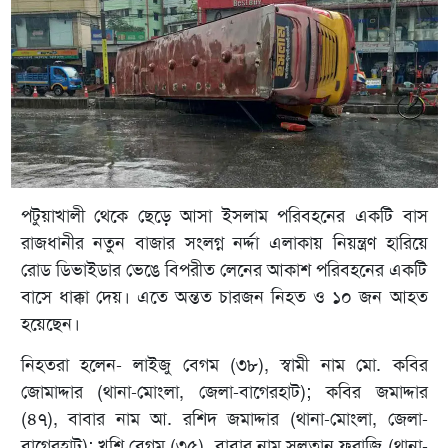
পটুয়াখালী থেকে ছেড়ে আসা ইসলাম পরিবহনের একটি বাস
রাজধানীর নতুন বাজার সংলগ্ন নর্দ্দা এলাকায় নিয়ন্ত্রণ হারিয়ে
রোড ডিভাইডার ভেঙে বিপরীত লেনের আকাশ পরিবহনের একটি
বাসে ধাক্কা দেয়। এতে অন্তত চারজন নিহত ও ১০ জন আহত
হয়েছেন।
নিহতরা হলেন- লাইজু বেগম (৩৮), স্বামী নাম মো. কবির
জোমাদ্দার (থানা-মোংলা, জেলা-বাগেরহাট); কবির জমাদ্দার
(৪৭), বাবার নাম আ. রশিদ জমাদ্দার (থানা-মোংলা, জেলা-
বাগেরহাট); খুশি বেগম (৩৫), বাবার নাম সুলতান ফরাজি (থানা-