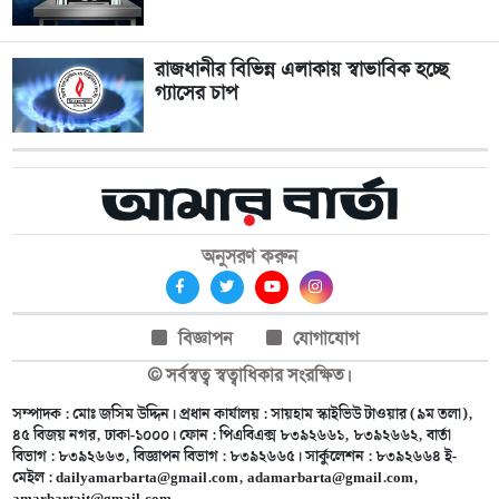
রাজধানীর বিভিন্ন এলাকায় স্বাভাবিক হচ্ছে
গ্যাসের চাপ
অনুসরণ করুন
বিজ্ঞাপন
যোগাযোগ
© সর্বস্বত্ব স্বত্বাধিকার সংরক্ষিত।
সম্পাদক : মোঃ জসিম উদ্দিন। প্রধান কার্যালয় : সায়হাম স্কাইভিউ টাওয়ার (৯ম তলা),
৪৫ বিজয় নগর, ঢাকা-১০০০। ফোন : পিএবিএক্স ৮৩৯২৬৬১, ৮৩৯২৬৬২, বার্তা
বিভাগ : ৮৩৯২৬৬৩, বিজ্ঞাপন বিভাগ : ৮৩৯২৬৬৫। সার্কুলেশন : ৮৩৯২৬৬৪ ই-
মেইল :
dailyamarbarta@gmail.com
,
adamarbarta@gmail.com
,
amarbartait@gmail.com