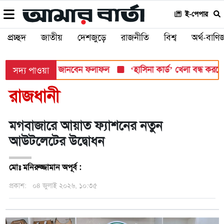
ই-পেপার
প্রচ্ছদ
জাতীয়
দেশজুড়ে
রাজনীতি
বিশ্ব
অর্থ-বাণিজ
োমবার, যেভাবে জানবেন ফলাফল
‘হাসিনা কার্ড’ খেলা বন্ধ করতে ভারতের
সদ্য পাওয়া
রাজধানী
মগবাজারে আয়াত ফ্যাশনের নতুন
আউটলেটের উদ্বোধন
মোঃ মনিরুজ্জামান অপূর্ব :
প্রকাশ:
০৪ জুলাই ২০২৬, ১০:৩৫