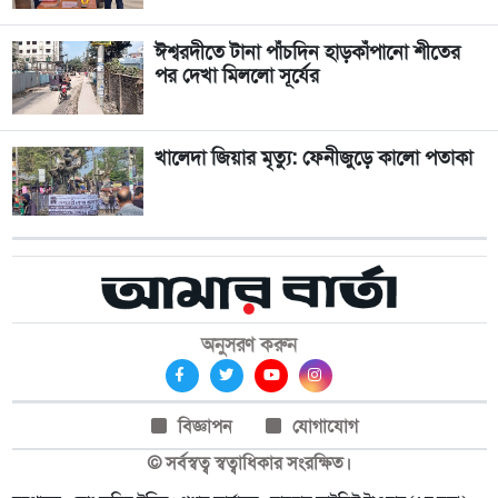
ঈশ্বরদীতে টানা পাঁচদিন হাড়কাঁপানো শীতের
পর দেখা মিললো সূর্যের
খালেদা জিয়ার মৃত্যু: ফেনীজুড়ে কালো পতাকা
অনুসরণ করুন
বিজ্ঞাপন
যোগাযোগ
© সর্বস্বত্ব স্বত্বাধিকার সংরক্ষিত।