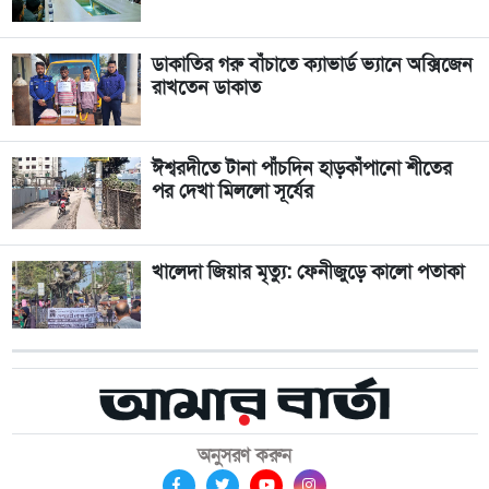
ডাকাতির গরু বাঁচাতে ক্যাভার্ড ভ্যানে অক্সিজেন
রাখতেন ডাকাত
ঈশ্বরদীতে টানা পাঁচদিন হাড়কাঁপানো শীতের
পর দেখা মিললো সূর্যের
খালেদা জিয়ার মৃত্যু: ফেনীজুড়ে কালো পতাকা
অনুসরণ করুন