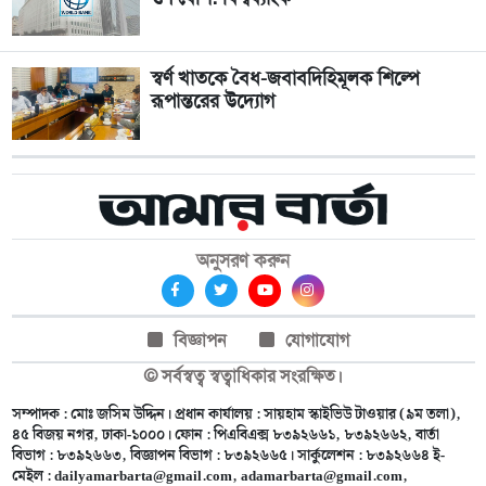
স্বর্ণ খাতকে বৈধ-জবাবদিহিমূলক শিল্পে
রূপান্তরের উদ্যোগ
অনুসরণ করুন
বিজ্ঞাপন
যোগাযোগ
© সর্বস্বত্ব স্বত্বাধিকার সংরক্ষিত।
সম্পাদক : মোঃ জসিম উদ্দিন। প্রধান কার্যালয় : সায়হাম স্কাইভিউ টাওয়ার (৯ম তলা),
৪৫ বিজয় নগর, ঢাকা-১০০০। ফোন : পিএবিএক্স ৮৩৯২৬৬১, ৮৩৯২৬৬২, বার্তা
বিভাগ : ৮৩৯২৬৬৩, বিজ্ঞাপন বিভাগ : ৮৩৯২৬৬৫। সার্কুলেশন : ৮৩৯২৬৬৪ ই-
মেইল :
dailyamarbarta@gmail.com
,
adamarbarta@gmail.com
,