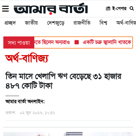
ই-পেপার
প্রচ্ছদ
জাতীয়
দেশজুড়ে
রাজনীতি
বিশ্ব
অর্থ-বাণিজ
র টার্গেট, হুমকিতে ছিলেন অন্যরাও
একটি চক্র জ্বালানি খাতকে অস্থিতি
সদ্য পাওয়া
অর্থ-বাণিজ্য
তিন মাসে খেলাপি ঋণ বেড়েছে ৩১ হাজার
৪৮৭ কোটি টাকা
আমার বার্তা অনলাইন:
প্রকাশ:
০২ জুন ২০২৬, ১৭:৫২