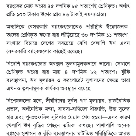
ব্যাংকের মোট ঋণের ৪৫ দশমিক ৮৫ শতাংশই শ্রেণিকৃত। অর্থাৎ
প্রতি ১০০ টাকার ঋণের প্রায় ৪৬ টাকাই সমস্যাগ্রস্ত।
অন্যদিকে বেসরকারি ব্যাংকগুলোতেও পরিস্থিতি উদ্বেগজনক।
তাদের শ্রেণিকৃত ঋণের হার দাঁড়িয়েছে ৩০ দশমিক ১১ শতাংশ।
সংখ্যার বিচারে দেশের সবচেয়ে বেশি খেলাপি ঋণ এখন
বেসরকারি ব্যাংকগুলোর কাছেই রয়েছে।
বিদেশি ব্যাংকগুলোর অবস্থান তুলনামূলকভাবে ভালো। সেখানে
শ্রেণিকৃত ঋণের হার মাত্র ৪ দশমিক ৮২ শতাংশ। ঝুঁকি
ব্যবস্থাপনা, ঋণ মূল্যায়ন ও করপোরেট সুশাসনের ক্ষেত্রে তারা
এখনও তুলনামূলক কার্যকর অবস্থানে রয়েছে।
বিশেষজ্ঞদের মতে, দীর্ঘদিনের দুর্বল ঋণ মূল্যায়ন, রাজনৈতিক
প্রভাব, অর্থনৈতিক মন্দা, ব্যবসা-বাণিজ্যে ধীরগতি, উচ্চ সুদের
হার এবং পুনঃতফসিল সুবিধার মেয়াদ শেষ হওয়া—এসব কারণ
খেলাপি ঋণ বৃদ্ধির পেছনে ভূমিকা রাখছে। পাশাপাশি অনেক
ব্যাংকে সুশাসন ও ঝুঁকি ব্যবস্থাপনার ঘাটতিও পরিস্থিতিকে আরও