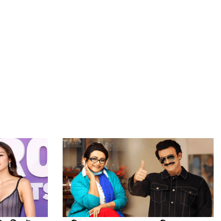
প্রধানমন্ত্রীকে বরণে প্রস্তুত চট্টগ্রাম, উজ্জীবিত নেতাকর্মীরা
মুক্তিযুদ্ধ কোনো রাজনৈতিক দলের যুদ্ধ ছিল না : রাষ্ট্রপতি
ট্রাম্পের ৪০ কোটি ডলারের ‘বলরুম প্রকল্প’ আটকে দিলেন
আদালত
নীরবেই বার্সেলোনার ডিফেন্ডার যাচ্ছেন লিভারপুলে
৫৪ রানে অলআউট হয়ে ইনিংস ব্যবধানে হারল বাংলাদেশ
অর্ধশতাধিক বাংলাদেশিসহ গ্রিসের উপকূলে ২০২ অভিবাসী উদ্ধার
ভারত সরকার হাসিনার কোনো বক্তব্যই সমর্থন করে না:
জয়সওয়াল