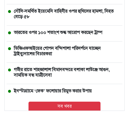
সৌদি-সমর্থিত ইয়েমেনি বাহিনীর ওপর হুথিদের হামলা, নিহত
বেড়ে ৫৮
ভারতের ওপর ১০০ শতাংশ শুল্ক আরোপ করছেন ট্রাম্প
ডিজিএফআইয়ের গোপন বন্দিশালা পরিদর্শনে যাচ্ছেন
ট্রাইব্যুনালের বিচারকরা
গভীর রাতে শাহজালাল বিমানবন্দরে বলাকা লাউঞ্জে আগুন,
সাময়িক বন্ধ যাত্রীসেবা
ইনস্টাগ্রামে ‘ফেক’ ফলোয়ার রিমুভ করার উপায়
সব খবর
শ্রীলঙ্কার কারাগারে দাঙ্গায় নিহত ৩, আহত ২৩
রাশিয়া-ইরানের ওপর নতুন নিষেধাজ্ঞা, সিদ্ধান্তে আরও বলীয়ান
হবেন ট্রাম্প