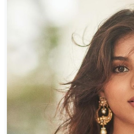
ও
জীবন
মতামত
শিক্ষা
রাজধানী
আইন-
আদালত
ক্যাম্পাস
আজকের
পত্রিকা