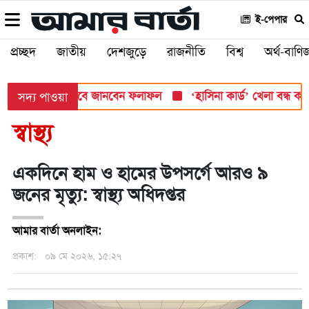
ই-পেপার
প্রচ্ছদ
জাতীয়
দেশজুড়ে
রাজনীতি
বিশ্ব
অর্থ-বাণিজ
শ সোমবার, যেভাবে জানবেন ফলাফল
‘হাসিনা কার্ড’ খেলা বন্ধ করতে ভা
সদ্য পাওয়া
স্বাস্থ্য
একদিনে হাম ও হামের উপসর্গে আরও ৯
জনের মৃত্যু: স্বাস্থ্য অধিদপ্তর
আমার বার্তা অনলাইন:
প্রকাশ:
০৯ মে ২০২৬, ১৫:২৭