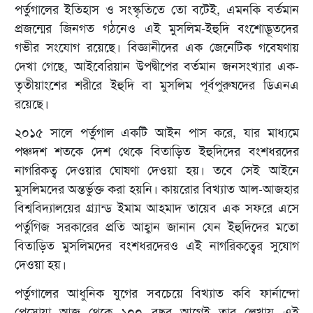
পর্তুগালের ইতিহাস ও সংস্কৃতিতে তো বটেই, এমনকি বর্তমান
প্রজন্মের জিনগত গঠনেও এই মুসলিম-ইহুদি বংশোদ্ভূতদের
গভীর সংযোগ রয়েছে। বিজ্ঞানীদের এক জেনেটিক গবেষণায়
দেখা গেছে, আইবেরিয়ান উপদ্বীপের বর্তমান জনসংখ্যার এক-
তৃতীয়াংশের শরীরে ইহুদি বা মুসলিম পূর্বপুরুষদের ডিএনএ
রয়েছে।
২০১৫ সালে পর্তুগাল একটি আইন পাস করে, যার মাধ্যমে
পঞ্চদশ শতকে দেশ থেকে বিতাড়িত ইহুদিদের বংশধরদের
নাগরিকত্ব দেওয়ার ঘোষণা দেওয়া হয়। তবে সেই আইনে
মুসলিমদের অন্তর্ভুক্ত করা হয়নি। কায়রোর বিখ্যাত আল-আজহার
বিশ্ববিদ্যালয়ের গ্র্যান্ড ইমাম আহমাদ তায়েব এক সফরে এসে
পর্তুগিজ সরকারের প্রতি আহ্বান জানান যেন ইহুদিদের মতো
বিতাড়িত মুসলিমদের বংশধরদেরও এই নাগরিকত্বের সুযোগ
দেওয়া হয়।
পর্তুগালের আধুনিক যুগের সবচেয়ে বিখ্যাত কবি ফার্নান্দো
পেসোয়া আজ থেকে ১০০ বছর আগেই তার লেখায় এই