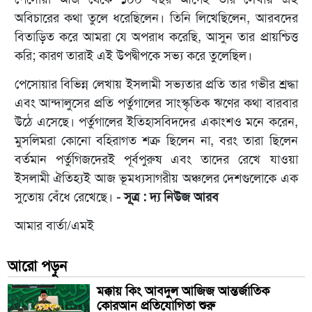
অবিচারের কথা তুলে ধরেছিলেন। তিনি লিখেছিলেন, আরবদের
বিতাড়িত করে আমরা যে অপরাধ করেছি, আসুন তার প্রায়শ্চিত্ত
করি; কারণ তারাই এই উপদ্বীপকে সভ্য করে তুলেছিল।
পেসোয়ার বিভিন্ন লেখায় ইসলামী সভ্যতার প্রতি তার গভীর শ্রদ্ধা
এবং আন্দালুসের প্রতি পর্তুগালের সাংস্কৃতিক ঋণের কথা বারবার
উঠে এসেছে। পর্তুগালের ইতিহাসবিদদের একাংশও মনে করেন,
মুসলিমরা কোনো বহিরাগত শত্রু ছিলেন না, বরং তারা ছিলেন
বর্তমান পর্তুগিজদেরই পূর্বপুরুষ এবং তাদের রেখে যাওয়া
ইসলামী ঐতিহ্যই আজ ভূমধ্যসাগরীয় অঞ্চলের দেশগুলোকে এক
সুতোয় বেঁধে রেখেছে।
- সূ্ত্র : দ্য নিউজ আরব
আমার বার্তা/এমই
আরো পড়ুন
মক্কায় কিং আবদুল আজিজ আন্তর্জাতিক
কোরআন প্রতিযোগিতা শুরু