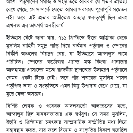
অংশ। পর্তুগালের সমাজ ও সংস্কৃতিতে আরবরা যে গভীর ঐতিহ্য
রেখে গেছে, সে সম্পর্কে হয়তো আমরা সবসময় পুরোপুরি সচেতন
নই। তবে এই প্রভাব অতীতেও অত্যন্ত গুরুত্বপূর্ণ ছিল এবং
এখনও এর তাৎপর্য অনস্বীকার্য।
ইতিহাস ঘেঁটে জানা যায়, ৭১১ খ্রিস্টাব্দে উত্তর আফ্রিকা থেকে
মুসলিম বাহিনী সমুদ্র পাড়ি দিয়ে বর্তমান পর্তুগাল ও স্পেনের
বিস্তীর্ণ অঞ্চলের নিয়ন্ত্রণ নেয়, যা ইতিহাসে আন্দালুস নামে
পরিচিত। স্পেনের কর্ডোবার গ্র্যান্ড মস্ক কিংবা গ্রানাডার
আলহামব্রা প্রাসাদের মতো রাজকীয় স্থাপত্যের উদাহরণ পর্তুগালে
তেমন একটা টিকে নেই। তবে পাঁচ শতকের মুসলিম শাসন
পর্তুগিজ ভাষা ও সংস্কৃতিতে এমন কিছু উপাদান রেখে গেছে, যা
মুছে ফেলা অসম্ভব।
বিশিষ্ট লেখক ও গবেষক আদলবার্তো আলভেসের মতে,
আন্দালুস ছিল মানবসভ্যতার এক স্বর্ণযুগ। সে সময় মুসলিম,
ইহুদি ও খ্রিস্টানরা চমৎকার সাম্প্রদায়িক সম্প্রীতির মধ্য দিয়ে
সহাবস্থান করত, যার ফলে বিজ্ঞান ও সংস্কৃতির বিকাশ ঘটেছিল