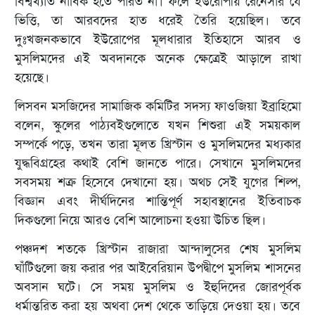
বিশ্বখ্যাত নাবিক হতে পারত না। ফলে ইউরোপীয় রেনেসাঁর যে
ভিত্তি, তা আরবদের হাত ধরেই তৈরি হয়েছিল। তবে
দুঃখজনকভাবে ইউরোপের মূলধারার ইতিহাসে আরব ও
মুসলিমদের এই অবদানকে অনেক ক্ষেত্রেই আড়ালে রাখা
হয়েছে।
লিসবন মসজিদের সামাজিক কমিটির সদস্য ফাওজিয়া ইব্রাহিমো
বলেন, স্কুলের পাঠ্যবইগুলোতে যখন শিশুরা এই সময়কাল
সম্পর্কে পড়ে, তখন তারা মূলত খ্রিস্টান ও মুসলিমদের মধ্যকার
যুদ্ধবিগ্রহের কথাই বেশি জানতে পারে। সেখানে মুসলিমদের
সবসময় শত্রু হিসেবে দেখানো হয়। অথচ সেই যুগের শিল্প,
বিজ্ঞান এবং দীর্ঘদিনের শান্তিপূর্ণ সহাবস্থানের ইতিবাচক
দিকগুলো নিয়ে আরও বেশি আলোচনা হওয়া উচিত ছিল।
পঞ্চদশ শতকে খ্রিস্টান রাজারা আন্দালুসের শেষ মুসলিম
ঘাঁটিগুলো জয় করার পর আইবেরিয়ান উপদ্বীপে মুসলিম শাসনের
অবসান ঘটে। সে সময় মুসলিম ও ইহুদিদের জোরপূর্বক
ধর্মান্তরিত করা হয় অথবা দেশ থেকে তাড়িয়ে দেওয়া হয়। তবে