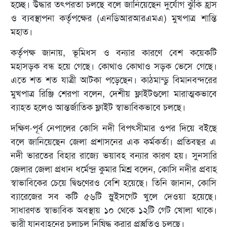
হচ্ছে। উদ্ধার তৎপরতা চলছে বলে জানিয়েছেন দুর্যোগ ঝুঁকি হ্রাস
ও ব্যবস্থাপনা কর্তৃপক্ষের (এনডিআরআরএমএ) মুখপাত্র শান্তি
মহাত।
কর্তৃপক্ষ জানায়, ভূমিধস ও বন্যার কারণে বেশ কয়েকটি
মহাসড়ক বন্ধ হয়ে গেছে। কোথাও কোথাও সড়ক ভেসে গেছে।
এতে শত শত যাত্রী আটকা পড়েছেন। কাঠমান্ডু বিমানবন্দরের
মুখপাত্র রিঞ্জি শেরপা বলেন, দেশীয় ফ্লাইটগুলো মারাত্মকভাবে
ব্যাহত হলেও আন্তর্জাতিক ফ্লাইট স্বাভাবিকভাবে চলছে।
দক্ষিণ-পূর্ব নেপালের কোসি নদী বিপৎসীমার ওপর দিয়ে বইছে
বলে জানিয়েছেন জেলা প্রশাসনের এক কর্মকর্তা। প্রতিবছর এ
নদী ভারতের বিহার রাজ্যে ভয়াবহ বন্যার কারণ হয়। সুনসারি
জেলার জেলা প্রধান ধর্মেন্দ্র কুমার মিশ্র বলেন, কোসি নদীর প্রবাহ
স্বাভাবিকের চেয়ে দ্বিগুণেরও বেশি হয়েছে। তিনি জানান, কোসি
ব্যারেজের সব কটি ৫৬টি স্লুইসগেট খুলে দেওয়া হয়েছে।
সাধারণত স্বাভাবিক অবস্থায় ১০ থেকে ১২টি গেট খোলা থাকে।
ভারী যানবাহনের চলাচল নিষিদ্ধ করার প্রস্তুতিও চলছে।