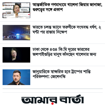
আন্তর্জাতিক গণমাধ্যমে খালেদা জিয়ার জানাজা,
গুরুত্বের সঙ্গে প্রকাশ
ভারতে চলন্ত ভ্যানে তরুণীকে সংঘবদ্ধ ধর্ষণ, ২
ঘণ্টা পর রাস্তায় নিক্ষেপ
ঢাকা থেকে ৪৩৪ কি.মি দূরের ভারতের
জলপাইগুড়ির মানুষ কাঁদছেন খালেদার জন্য
জানুয়ারিতে স্বাক্ষরিত হবে ট্রাম্পের শান্তি
পরিকল্পনা: জেলেনস্কি