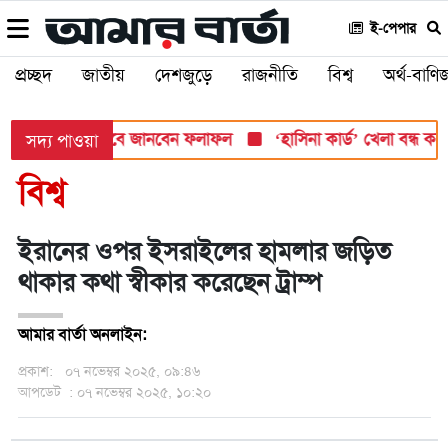
ই-পেপার
প্রচ্ছদ
জাতীয়
দেশজুড়ে
রাজনীতি
বিশ্ব
অর্থ-বাণিজ
 সোমবার, যেভাবে জানবেন ফলাফল
‘হাসিনা কার্ড’ খেলা বন্ধ করতে ভার
সদ্য পাওয়া
বিশ্ব
ইরানের ওপর ইসরাইলের হামলার জড়িত
থাকার কথা স্বীকার করেছেন ট্রাম্প
আমার বার্তা অনলাইন:
প্রকাশ:
০৭ নভেম্বর ২০২৫, ০৯:৪৬
আপডেট
: ০৭ নভেম্বর ২০২৫, ১০:২০