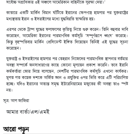
সর্বোচ্চ অগ্রাধিকার ওই অঞ্চলে আমেরিকান বাহিনীকে সুরক্ষা দেয়া।’
কাতারে একটি মার্কিন বিমান ঘাঁটিতে ইরানের ক্ষেপণাস্ত্র হামলার পর যুক্তরাষ্ট্রের
মধ্যস্থতায় ইরান ও ইসরাইলের মধ্যে যুদ্ধবিরতি স্বাক্ষরিত হয়।
এরপর থেকে ট্রাম্প যুদ্ধের ফলাফলের কৃতিত্ব নিতে শুরু করেন। তিনি বহুবার দাবি
করেছেন, আমেরিকা ইরানের পারমাণবিক কর্মসূচি ‘সম্পূর্ণরূপে ধ্বংস’ করেছে।
কিন্তু বৃহস্পতিবার মার্কিন প্রেসিডেন্ট ইঙ্গিত দিয়েছেন তিনিই এই যুদ্ধের সূচনা
করেছেন।
যুক্তরাষ্ট্র ও ইসরাইলের হামলার পর তেহরান নিজেদের পারমাণবিক স্থাপনার বর্তমার
অবস্থা সম্পর্কে জনসাধারণের কাছে কোনো মূল্যায়ন প্রকাশ করেনি। তবে ইরানি
কর্মকর্তারা জোর দিয়ে বলেছেন, দেশটির পারমাণবিক কর্মসূচি এখনো কার্যকর।
মূলত গত কয়েক দশকে অর্জিত জ্ঞান ও প্রযুক্তির ওপর ভিত্তি করে এটি পরিচালিত
হচ্ছে। যদিও ইরানের অত্যন্ত সমৃদ্ধ ইউরেনিয়ামের মজুতের কী অবস্থা তাও স্পষ্ট
নয়।
সূত্র: আল জাজিরা
আমার বার্তা/এল/এমই
আরো পড়ুন