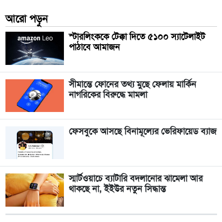
আরো পড়ুন
স্টারলিংককে টেক্কা দিতে ৫১০০ স্যাটেলাইট
পাঠাবে আমাজন
সীমান্তে ফোনের তথ্য মুছে ফেলায় মার্কিন
নাগরিকের বিরুদ্ধে মামলা
ফেসবুকে আসছে বিনামূল্যের ভেরিফায়েড ব্যাজ
স্মার্টওয়াচে ব্যাটারি বদলানোর ঝামেলা আর
থাকছে না, ইইউর নতুন সিদ্ধান্ত