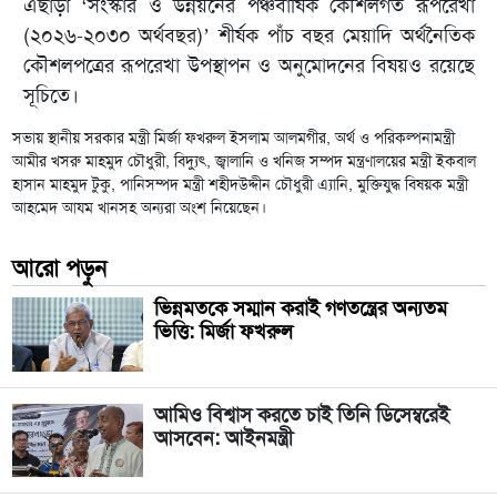
এছাড়া ‘সংস্কার ও উন্নয়নের পঞ্চবার্ষিক কৌশলগত রূপরেখা
(২০২৬-২০৩০ অর্থবছর)’ শীর্ষক পাঁচ বছর মেয়াদি অর্থনৈতিক
কৌশলপত্রের রূপরেখা উপস্থাপন ও অনুমোদনের বিষয়ও রয়েছে
সূচিতে।
সভায় স্থানীয় সরকার মন্ত্রী মির্জা ফখরুল ইসলাম আলমগীর, অর্থ ও পরিকল্পনামন্ত্রী
আমীর খসরু মাহমুদ চৌধুরী, বিদ্যুৎ, জ্বালানি ও খনিজ সম্পদ মন্ত্রণালয়ের মন্ত্রী ইকবাল
হাসান মাহমুদ টুকু, পানিসম্পদ মন্ত্রী শহীদউদ্দীন চৌধুরী এ্যানি, মুক্তিযুদ্ধ বিষয়ক মন্ত্রী
আহমেদ আযম খানসহ অন্যরা অংশ নিয়েছেন।
আরো পড়ুন
ভিন্নমতকে সম্মান করাই গণতন্ত্রের অন্যতম
ভিত্তি: মির্জা ফখরুল
আমিও বিশ্বাস করতে চাই তিনি ডিসেম্বরেই
আসবেন: আইনমন্ত্রী