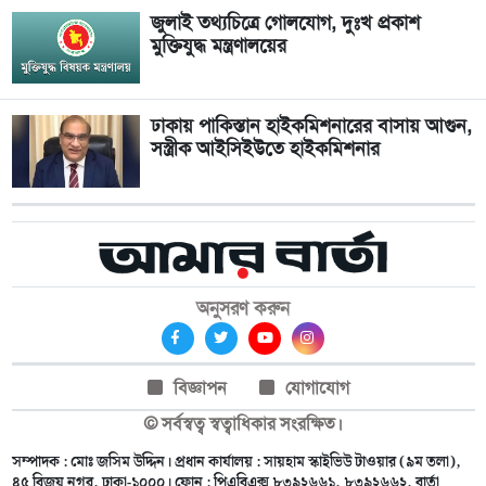
জুলাই তথ্যচিত্রে গোলযোগ, দুঃখ প্রকাশ
মুক্তিযুদ্ধ মন্ত্রণালয়ের
ঢাকায় পাকিস্তান হাইকমিশনারের বাসায় আগুন,
সস্ত্রীক আইসিইউতে হাইকমিশনার
অনুসরণ করুন
বিজ্ঞাপন
যোগাযোগ
© সর্বস্বত্ব স্বত্বাধিকার সংরক্ষিত।
সম্পাদক : মোঃ জসিম উদ্দিন। প্রধান কার্যালয় : সায়হাম স্কাইভিউ টাওয়ার (৯ম তলা),
৪৫ বিজয় নগর, ঢাকা-১০০০। ফোন : পিএবিএক্স ৮৩৯২৬৬১, ৮৩৯২৬৬২, বার্তা