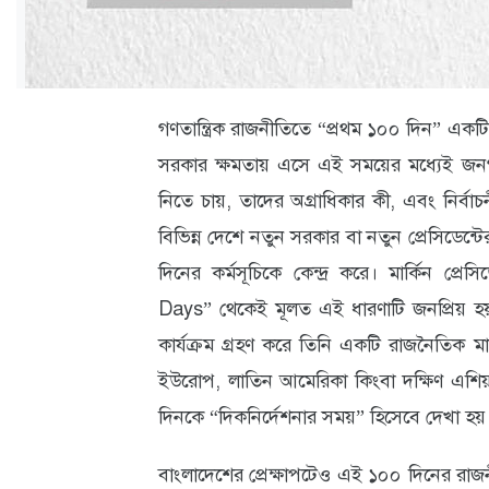
ক্যারিয়ার
তথ্যপ্রযুক্তি
লাইফস্টাইল
গণতান্ত্রিক রাজনীতিতে “প্রথম ১০০ দিন” একটি অ
বিশেষ
সরকার ক্ষমতায় এসে এই সময়ের মধ্যেই জ
প্রতিবেদন
নিতে চায়, তাদের অগ্রাধিকার কী, এবং নির্বাচনী
বিভিন্ন দেশে নতুন সরকার বা নতুন প্রেসিডেন্টে
স্বাস্থ্য
দিনের কর্মসূচিকে কেন্দ্র করে। মার্কিন প্রেস
প্রবাস
Days” থেকেই মূলত এই ধারণাটি জনপ্রিয় হয়।
বার্তা
কার্যক্রম গ্রহণ করে তিনি একটি রাজনৈতিক মান
ইউরোপ, লাতিন আমেরিকা কিংবা দক্ষিণ এশি
স্পটলাইট
দিনকে “দিকনির্দেশনার সময়” হিসেবে দেখা হয়
রকমারি
বাংলাদেশের প্রেক্ষাপটেও এই ১০০ দিনের রাজনীতি
অপরাধ