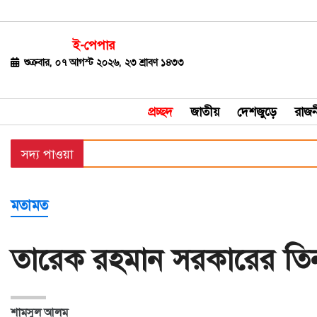
ই-পেপার
জাতীয়
শুক্রবার, ০৭ আগস্ট ২০২৬, ২৩ শ্রাবণ ১৪৩৩
দেশজুড়ে
প্রচ্ছদ
জাতীয়
দেশজুড়ে
রাজন
রাজনীতি
সদ্য পাওয়া
বিশ্ব
অর্থ-
মতামত
বাণিজ্য
বিনোদন
তারেক রহমান সরকারের তি
খেলাধুলা
ধর্ম
শামসুল আলম