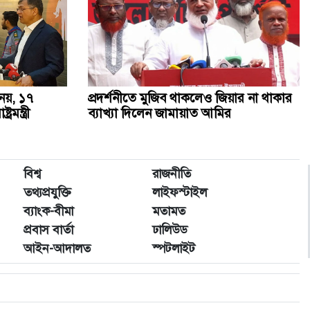
নয়, ১৭
প্রদর্শনীতে মুজিব থাকলেও জিয়ার না থাকার
মন্ত্রী
ব্যাখ্যা দিলেন জামায়াত আমির
বিশ্ব
রাজনীতি
তথ্যপ্রযুক্তি
লাইফস্টাইল
ব্যাংক-বীমা
মতামত
প্রবাস বার্তা
ঢালিউড
আইন-আদালত
স্পটলাইট