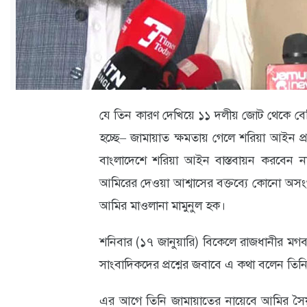
ক্যারিয়ার
তথ্যপ্রযুক্তি
লাইফস্টাইল
বিশেষ
যে তিন কারণ দেখিয়ে ১১ দলীয় জোট থেকে বে
প্রতিবেদন
হচ্ছে– জামায়াত ক্ষমতায় গেলে শরিয়া আইন
স্বাস্থ্য
বাংলাদেশে শরিয়া আইন বাস্তবায়ন করবেন না ব
আমিরের দেওয়া আশ্বাসের বক্তব্যে কোনো অ
প্রবাস
আমির মাওলানা মামুনুল হক।
বার্তা
স্পটলাইট
শনিবার (১৭ জানুয়ারি) বিকেলে রাজধানীর মগবাজা
সাংবাদিকদের প্রশ্নের জবাবে এ কথা বলেন তিন
রকমারি
এর আগে তিনি জামায়াতের নায়েবে আমির সৈয়দ
অপরাধ