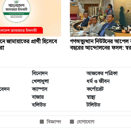
বাচনে জামায়াতের প্রার্থী হিসেবে
গণঅভ্যুত্থান নিউটনের আপেল 
রা
বছরের আন্দোলনের ফসল: স্বরাষ্ট্র
বিনোদন
আজকের পত্রিকা
খেলাধুলা
ধর্ম ও জীবন
িবেদন
ক্যাম্পাস
কর্পোরেট
বাজার
স্বাস্থ্য
বলিউড
টলিউড
বিজ্ঞাপন
যোগাযোগ