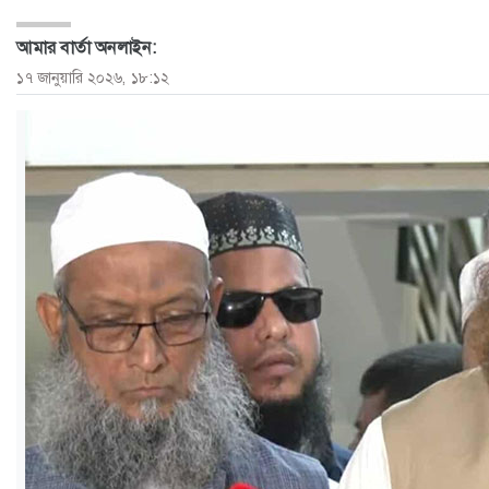
ও
আমার বার্তা অনলাইন:
জীবন
১৭ জানুয়ারি ২০২৬, ১৮:১২
মতামত
শিক্ষা
রাজধানী
আইন-
আদালত
ক্যাম্পাস
আজকের
পত্রিকা