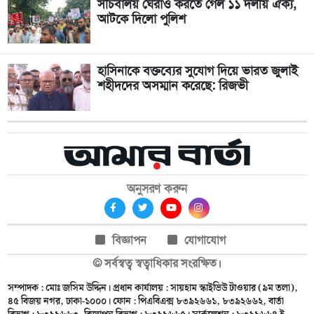
সচিবালয় ঘেরাও করতে গেল ১১ দলীয় ঐক্য,
আটকে দিলো পুলিশ
হাসিনাকে বক্তব্যের সুযোগ দিয়ে ভারত জুলাই
শহীদদের অসম্মান করেছে: রিজভী
অনুসরণ করুন
বিজ্ঞাপন
যোগাযোগ
© সর্বস্বত্ব স্বত্বাধিকার সংরক্ষিত।
সম্পাদক : মোঃ জসিম উদ্দিন। প্রধান কার্যালয় : সায়হাম স্কাইভিউ টাওয়ার (৯ম তলা),
৪৫ বিজয় নগর, ঢাকা-১০০০। ফোন : পিএবিএক্স ৮৩৯২৬৬১, ৮৩৯২৬৬২, বার্তা