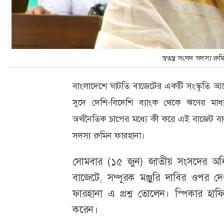
ক্যারিয়ার
তথ্যপ্রযুক্তি
লাইফস্টাইল
স্বতন্ত্র সংসদ সদস্য র
বিশেষ
বাংলাদেশে ঘাটতি বাজেটের একটি সংস্কৃতি 
প্রতিবেদন
সুদে দেশি-বিদেশি ব্যাংক থেকে ঋণের মাধ
স্বাস্থ্য
অর্থনৈতিক চাপের মধ্যে কী করে এই বাজেট বাস্তব
প্রবাস
সদস‌্য রুমিন ফারহানা।
বার্তা
সোমবার (১৫ জুন) জাতীয় সংসদের অধি
স্পটলাইট
বাজেটে, সম্পূরক মঞ্জুরি দাবির ওপর দেওয়
ফারহানা এ প্রশ্ন তোলেন। স্পিকার হা
রকমারি
করেন।
অপরাধ