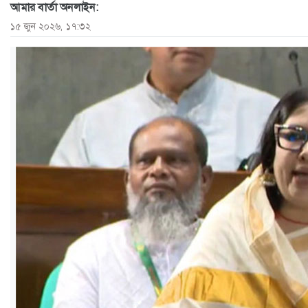
আমার বার্তা অনলাইন:
ও
১৫ জুন ২০২৬, ১৭:৩২
জীবন
মতামত
শিক্ষা
রাজধানী
আইন-
আদালত
ক্যাম্পাস
আজকের
পত্রিকা