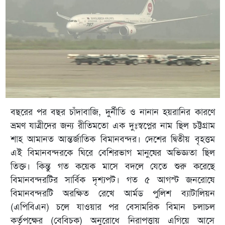
বছরের পর বছর চাঁদাবাজি, দুর্নীতি ও নানান হয়রানির কারণে
ভ্রমণ যাত্রীদের জন্য রীতিমতো এক দুঃস্বপ্নের নাম ছিল চট্টগ্রাম
শাহ আমানত আন্তর্জাতিক বিমানবন্দর। দেশের দ্বিতীয় বৃহত্তম
এই বিমানবন্দরকে ঘিরে বেশিরভাগ মানুষের অভিজ্ঞতা ছিল
তিক্ত। কিন্তু গত কয়েক মাসে বদলে যেতে শুরু করেছে
বিমানবন্দরটির সার্বিক দৃশ্যপট। গত ৫ আগস্ট জনরোষে
বিমানবন্দরটি অরক্ষিত রেখে আর্মড পুলিশ ব্যাটালিয়ন
(এপিবিএন) চলে যাওয়ার পর বেসামরিক বিমান চলাচল
কর্তৃপক্ষের (বেবিচক) অনুরোধে নিরাপত্তায় এগিয়ে আসে