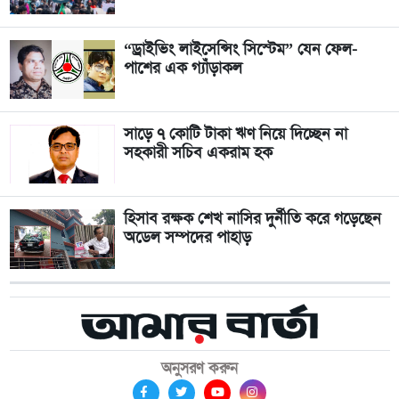
“ড্রাইভিং লাইসেন্সিং সিস্টেম” যেন ফেল-
পাশের এক গ্যাঁড়াকল
সাড়ে ৭ কোটি টাকা ঋণ নিয়ে দিচ্ছেন না
সহকারী সচিব একরাম হক
হিসাব রক্ষক শেখ নাসির দুর্নীতি করে গড়েছেন
অডেল সম্পদের পাহাড়
অনুসরণ করুন