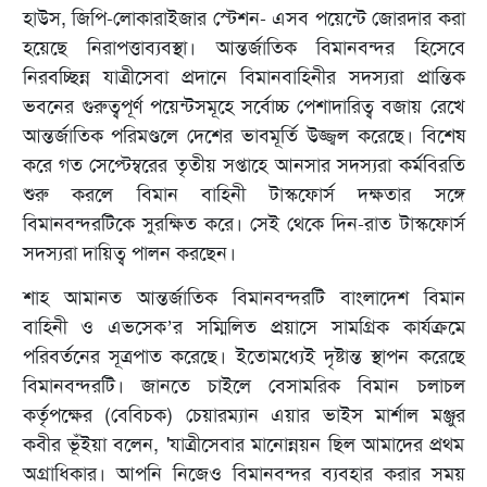
হাউস, জিপি-লোকারাইজার স্টেশন- এসব পয়েন্টে জোরদার করা
হয়েছে নিরাপত্তাব্যবস্থা। আন্তর্জাতিক বিমানবন্দর হিসেবে
নিরবচ্ছিন্ন যাত্রীসেবা প্রদানে বিমানবাহিনীর সদস্যরা প্রান্তিক
ভবনের গুরুত্বপূর্ণ পয়েন্টসমূহে সর্বোচ্চ পেশাদারিত্ব বজায় রেখে
আন্তর্জাতিক পরিমণ্ডলে দেশের ভাবমূর্তি উজ্জ্বল করেছে। বিশেষ
করে গত সেপ্টেম্বরের তৃতীয় সপ্তাহে আনসার সদস্যরা কর্মবিরতি
শুরু করলে বিমান বাহিনী টাস্কফোর্স দক্ষতার সঙ্গে
বিমানবন্দরটিকে সুরক্ষিত করে। সেই থেকে দিন-রাত টাস্কফোর্স
সদস্যরা দায়িত্ব পালন করছেন।
শাহ আমানত আন্তর্জাতিক বিমানবন্দরটি বাংলাদেশ বিমান
বাহিনী ও এভসেক’র সম্মিলিত প্রয়াসে সামগ্রিক কার্যক্রমে
পরিবর্তনের সূত্রপাত করেছে। ইতোমধ্যেই দৃষ্টান্ত স্থাপন করেছে
বিমানবন্দরটি। জানতে চাইলে বেসামরিক বিমান চলাচল
কর্তৃপক্ষের (বেবিচক) চেয়ারম্যান এয়ার ভাইস মার্শাল মঞ্জুর
কবীর ভূঁইয়া বলেন, 'যাত্রীসেবার মানোন্নয়ন ছিল আমাদের প্রথম
অগ্রাধিকার। আপনি নিজেও বিমানবন্দর ব্যবহার করার সময়