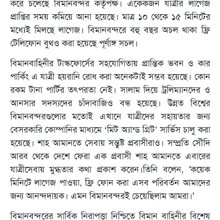
করে চলেছে বিমানবন্দর কর্তৃপক্ষ। একেকজন যাত্রীর লাগেজ
প্রাপ্তির সময় কমিয়ে আনা হয়েছে। মাত্র ১০ থেকে ১৫ মিনিটের
মধ্যেই মিলছে লাগেজ। বিমানবন্দরে বহু বছর অচল থাকা ফ্রি
টেলিফোন বুথও করা হয়েছে পূর্ণাঙ্গ সচল।
বিমানবাহিনীর টাস্কফোর্সের সহযোগিতায় প্রান্তিক ভবন ও কার
পার্কিং এ যাত্রী হয়রানি রোধ করা অনেকটাই সম্ভব হয়েছে। কোন
রকম টানা পার্টির তৎপরতা নেই। সালাম দিয়ে ট্রলিম্যানদের ও
আনসার সদস্যদের চাঁদাবাজিও বন্ধ হয়েছে। উন্নত বিশ্বের
বিমানবন্দরগুলোর মতোই এখানে যাত্রীদের সহায়তার জন্য
বেসরকারি কোম্পানির মাধ্যমে ‘মিট অ্যান্ড গ্রিট’ সার্ভিস চালু করা
হয়েছে। শাহ আমানতে সেবায় সন্তুষ্ট প্রবাসীরাও। সম্প্রতি সৌদি
আরব থেকে দেশে ফেরা এক প্রবাসী শাহ আমানতে এবারের
যাত্রীসেবায় মুগ্ধতার কথা প্রকাশ করেন।তিনি বলেন, 'কয়েক
মিনিটে লাগেজ পাওয়া, ফ্রি ফোন করা এসব পরিবর্তন আমাদের
জন্য আনন্দদায়ক। এমন বিমানবন্দরই চেয়েছিলাম আমরা।'
বিমানবন্দরের সার্বিক নিরাপত্তা নিশ্চিতে বিমান বাহিনীর বিশেষ