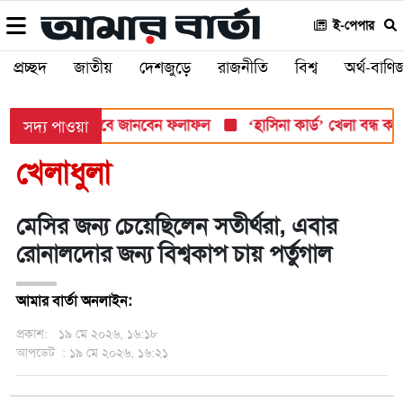
ই-পেপার
প্রচ্ছদ
জাতীয়
দেশজুড়ে
রাজনীতি
বিশ্ব
অর্থ-বাণিজ
 সোমবার, যেভাবে জানবেন ফলাফল
‘হাসিনা কার্ড’ খেলা বন্ধ করতে ভার
সদ্য পাওয়া
খেলাধুলা
মেসির জন্য চেয়েছিলেন সতীর্থরা, এবার
রোনালদোর জন্য বিশ্বকাপ চায় পর্তুগাল
আমার বার্তা অনলাইন:
প্রকাশ:
১৯ মে ২০২৬, ১৬:১৮
আপডেট
: ১৯ মে ২০২৬, ১৬:২১