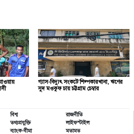
যাওয়ায়
গ্যাস-বিদ্যুৎ সংকটে শিল্পকারখানা, ঋণের
াসী
সুদ মওকুফ চায় চট্টগ্রাম চেম্বার
বিশ্ব
রাজনীতি
তথ্যপ্রযুক্তি
লাইফস্টাইল
ব্যাংক-বীমা
মতামত