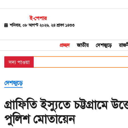
ই-পেপার
জাতীয়
শনিবার, ০৮ আগস্ট ২০২৬, ২৪ শ্রাবণ ১৪৩৩
দেশজুড়ে
প্রচ্ছদ
জাতীয়
দেশজুড়ে
রাজন
রাজনীতি
সদ্য পাওয়া
বিশ্ব
অর্থ-
দেশজুড়ে
বাণিজ্য
বিনোদন
গ্রাফিতি ইস্যুতে চট্টগ্রামে উত
খেলাধুলা
পুলিশ মোতায়েন
ধর্ম