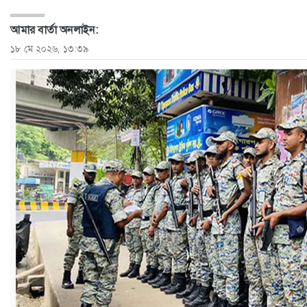
ও
আমার বার্তা অনলাইন:
জীবন
১৮ মে ২০২৬, ১৩:৩৯
মতামত
শিক্ষা
রাজধানী
আইন-
আদালত
ক্যাম্পাস
আজকের
পত্রিকা