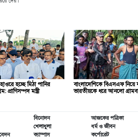
িয়ে দেয়।
 হাওরে হচ্ছে মিঠা পানির
বাংলাদেশিকে বিএসএফ নিয়ে 
 প্রাণিসম্পদ মন্ত্রী
ভারতীয়কে ধরে আনলো গ্রামব
বিনোদন
আজকের পত্রিকা
খেলাধুলা
ধর্ম ও জীবন
িবেদন
ক্যাম্পাস
কর্পোরেট