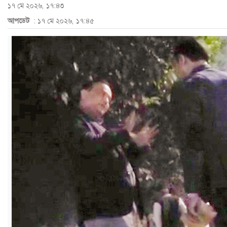
১৭ মে ২০২৬, ১৭:৪৩
ও
আপডেট
: ১৭ মে ২০২৬, ১৭:৪৫
জীবন
মতামত
শিক্ষা
রাজধানী
আইন-
আদালত
ক্যাম্পাস
আজকের
পত্রিকা