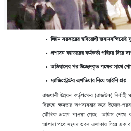
ক্যারিয়ার
তথ্যপ্রযুক্তি
লাইফস্টাইল
লিটন সরকারের স্ববিরোধী জবানবন্দিতেই ঘু
বিশেষ
প্রতিবেদন
প্রশাসন ক্যাডারের কর্মকর্তা পরিচয় দিয়ে দ
স্বাস্থ্য
অভিযানের পর উচ্ছেদকৃত পক্ষের সাথে গ
প্রবাস
ম্যাজিস্ট্রেটের এখতিয়ার নিয়ে আইনি প্রশ্ন
বার্তা
রাজধানী উন্নয়ন কর্তৃপক্ষের (রাজউক) নির্বাহী
স্পটলাইট
বিরুদ্ধে ক্ষমতার অপব্যবহার করে উচ্ছেদ-পরবর
মৌখিক প্রমাণ পাওয়া গেছে। অফিস শেষে 
রকমারি
আলাদা পথে সংসদ ভবন এলাকায় গিয়ে এক ব্যক্
অপরাধ