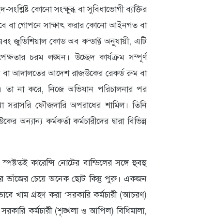
শ্লিষ্ট কোনো সংক্ষুব্ধ বা সুবিধাভোগী ব্যক্তির
াবে বা গোপনে সাক্ষাৎ করার কোনো আইনগত বা
বং জুডিশিয়াল কোড অব কন্ডাক্ট অনুযায়ী, এটি
ক্ষতার চরম লঙ্ঘন। উচ্ছেদ কার্যক্রম সম্পূর্ণ
নথি বা আদালতের আদেশ রাজউকের রেকর্ড রুম বা
। তা না করে, নিজে অভিযান পরিচালনার পর
াখা সরাসরি ফৌজদারি অপরাধের শামিল। তিনি
অন্যান্য কর্মকর্তা কর্মচারীদের দ্বারা বিভিন্ন
পষ্টতই কারেন্সি নোটের বান্ডিলের সঙ্গে হুবহু
ভাঁজের চেয়ে অনেক ছোট কিন্তু পুরু। একজন
 এভাবে খাম গ্রহণ করা ‘সরকারি কর্মচারী (আচরণ)
‌' সরকারি কর্মচারী (শৃঙ্খলা ও আপিল) বিধিমালা,