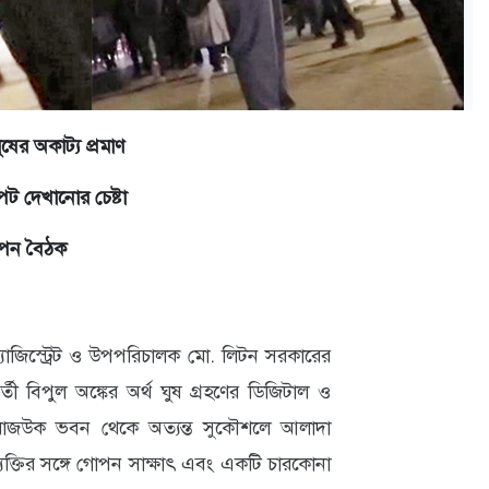
ষের অকাট্য প্রমাণ
াপট দেখানোর চেষ্টা
োপন বৈঠক
 ম্যাজিস্ট্রেট ও উপপরিচালক মো. লিটন সরকারের
্তী বিপুল অঙ্কের অর্থ ঘুষ গ্রহণের ডিজিটাল ও
রাজউক ভবন থেকে অত্যন্ত সুকৌশলে আলাদা
তির সঙ্গে গোপন সাক্ষাৎ এবং একটি চারকোনা