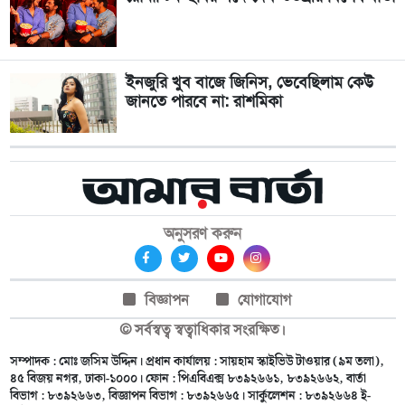
ইনজুরি খুব বাজে জিনিস, ভেবেছিলাম কেউ
জানতে পারবে না: রাশমিকা
অনুসরণ করুন
বিজ্ঞাপন
যোগাযোগ
© সর্বস্বত্ব স্বত্বাধিকার সংরক্ষিত।
সম্পাদক : মোঃ জসিম উদ্দিন। প্রধান কার্যালয় : সায়হাম স্কাইভিউ টাওয়ার (৯ম তলা),
৪৫ বিজয় নগর, ঢাকা-১০০০। ফোন : পিএবিএক্স ৮৩৯২৬৬১, ৮৩৯২৬৬২, বার্তা
বিভাগ : ৮৩৯২৬৬৩, বিজ্ঞাপন বিভাগ : ৮৩৯২৬৬৫। সার্কুলেশন : ৮৩৯২৬৬৪ ই-