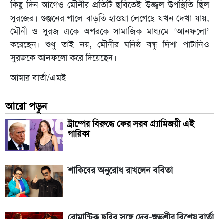
কিছু দিন আগেও মৌনীর প্রতিটি ছবিতেই উজ্জ্বল উপস্থিতি ছিল
সুরজের। গুঞ্জনের পালে বাড়তি হাওয়া লেগেছে যখন দেখা যায়,
মৌনী ও সুরজ একে অপরকে সামাজিক মাধ্যমে ‘আনফলো’
করেছেন। শুধু তাই নয়, মৌনীর ঘনিষ্ঠ বন্ধু দিশা পাটানিও
সুরজকে আনফলো করে দিয়েছেন।
আমার বার্তা/এমই
আরো পড়ুন
ট্রাম্পের বিরুদ্ধে ফের সরব গ্র্যামিজয়ী এই
গায়িকা
শাকিবের অনুরোধ রাখলেন ববিতা
রোমান্টিক ছবির সঙ্গে দেব-শুভশ্রীর বিশেষ বার্তা