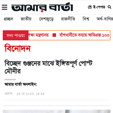
ই-পেপার
প্রচ্ছদ
জাতীয়
দেশজুড়ে
রাজনীতি
বিশ্ব
অর্থ-বাণিজ
 সব পরীক্ষায়: শিক্ষা মন্ত্রণালয়
বাঁশখালীতে বন্যায় ক্ষতিগ্রস্ত ১০০ পর
সদ্য পাওয়া
বিনোদন
বিচ্ছেদ গুঞ্জনের মাঝে ইঙ্গিতপূর্ণ পোস্ট
মৌনীর
আমার বার্তা অনলাইন:
প্রকাশ:
১৩ মে ২০২৬, ১৪:৪৪