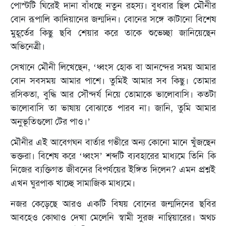
পোস্টটি ঘিরেই দানা বাঁধছে নতুন রহস্য। বুধবার ছিল মৌনীর
বোন রূপালি কাদিয়ানের জন্মদিন। বোনের সঙ্গে কাটানো বিশেষ
মুহূর্তের কিছু ছবি শেয়ার করে তাকে শুভেচ্ছা জানিয়েছেন
অভিনেত্রী।
সেখানে মৌনী লিখেছেন, ‘ধ্বংস হোক বা আনন্দের সময় আমার
বোন সবসময় আমার পাশে। তুমিই আমার সব কিছু। তোমার
রসিকতা, বুদ্ধি আর সৌন্দর্য নিয়ে তোমাকে ভালোবাসি। কতটা
ভালোবাসি তা ভাষায় বোঝাতে পারব না। জানি, তুমি আমার
অনুভূতিগুলো টের পাও।’
মৌনীর এই আবেগঘন বার্তার গভীরে অন্য কোনো মানে খুঁজছেন
ভক্তরা। বিশেষ করে ‘ধ্বংস’ শব্দটি ব্যবহারের মাধ্যমে তিনি কি
নিজের ব্যক্তিগত জীবনের বিপর্যয়ের ইঙ্গিত দিলেন? এমন প্রশ্নই
এখন ঘুরপাক খাচ্ছে সামাজিক মাধ্যমে।
নজর কেড়েছে আরও একটি বিষয় বোনের জন্মদিনের ছবির
আবহেও কোথাও দেখা মেলেনি স্বামী সুরজ নাম্বিয়ারের। অথচ