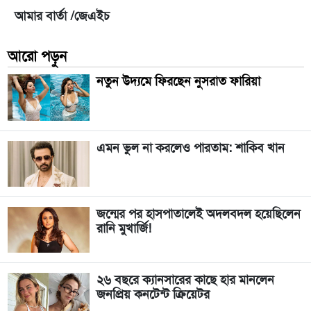
আমার বার্তা /জেএইচ
আরো পড়ুন
নতুন উদ্যমে ফিরছেন নুসরাত ফারিয়া
এমন ভুল না করলেও পারতাম: শাকিব খান
জন্মের পর হাসপাতালেই অদলবদল হয়েছিলেন
রানি মুখার্জি!
২৬ বছরে ক্যানসারের কাছে হার মানলেন
জনপ্রিয় কনটেন্ট ক্রিয়েটর