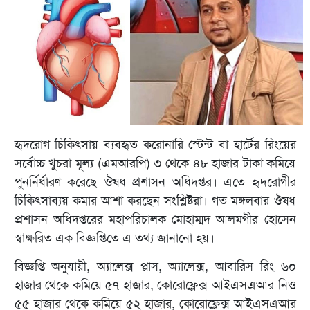
হৃদরোগ চিকিৎসায় ব্যবহৃত করোনারি স্টেন্ট বা হার্টের রিংয়ের
সর্বোচ্চ খুচরা মূল্য (এমআরপি) ৩ থেকে ৪৮ হাজার টাকা কমিয়ে
পুনর্নির্ধারণ করেছে ঔষধ প্রশাসন অধিদপ্তর। এতে হৃদরোগীর
চিকিৎসাব্যয় কমার আশা করছেন সংশ্লিষ্টরা। গত মঙ্গলবার ঔষধ
প্রশাসন অধিদপ্তরের মহাপরিচালক মোহাম্মদ আলমগীর হোসেন
স্বাক্ষরিত এক বিজ্ঞপ্তিতে এ তথ্য জানানো হয়।
বিজ্ঞপ্তি অনুযায়ী, অ্যালেক্স প্লাস, অ্যালেক্স, আবারিস রিং ৬০
হাজার থেকে কমিয়ে ৫৭ হাজার, কোরোফ্লেক্স আইএসএআর নিও
৫৫ হাজার থেকে কমিয়ে ৫২ হাজার, কোরোফ্লেক্স আইএসএআর