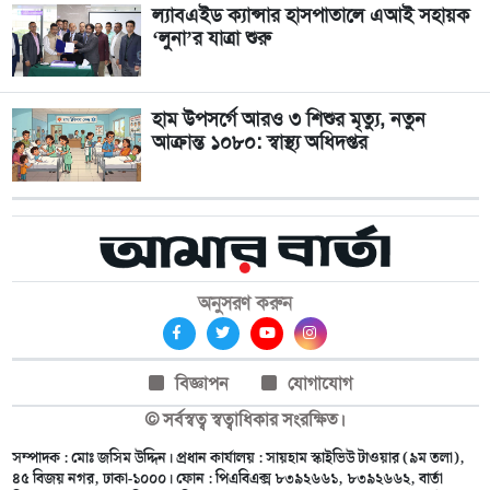
ল্যাবএইড ক্যান্সার হাসপাতালে এআই সহায়ক
‘লুনা’র যাত্রা শুরু
হাম উপসর্গে আরও ৩ শিশুর মৃত্যু, নতুন
আক্রান্ত ১০৮০: স্বাস্থ্য অধিদপ্তর
অনুসরণ করুন
বিজ্ঞাপন
যোগাযোগ
© সর্বস্বত্ব স্বত্বাধিকার সংরক্ষিত।
সম্পাদক : মোঃ জসিম উদ্দিন। প্রধান কার্যালয় : সায়হাম স্কাইভিউ টাওয়ার (৯ম তলা),
৪৫ বিজয় নগর, ঢাকা-১০০০। ফোন : পিএবিএক্স ৮৩৯২৬৬১, ৮৩৯২৬৬২, বার্তা