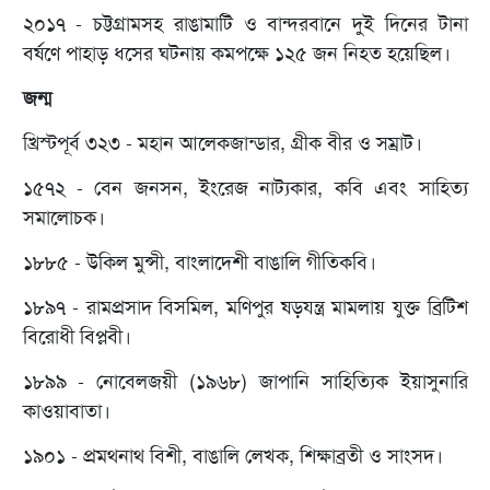
২০১৭ - চট্টগ্রামসহ রাঙামাটি ও বান্দরবানে দুই দিনের টানা
বর্ষণে পাহাড় ধসের ঘটনায় কমপক্ষে ১২৫ জন নিহত হয়েছিল।
জন্ম
খ্রিস্টপূর্ব ৩২৩ - মহান আলেকজান্ডার, গ্রীক বীর ও সম্রাট।
১৫৭২ - বেন জনসন, ইংরেজ নাট্যকার, কবি এবং সাহিত্য
সমালোচক।
১৮৮৫ - উকিল মুন্সী, বাংলাদেশী বাঙালি গীতিকবি।
১৮৯৭ - রামপ্রসাদ বিসমিল, মণিপুর ষড়যন্ত্র মামলায় যুক্ত ব্রিটিশ
বিরোধী বিপ্লবী।
১৮৯৯ - নোবেলজয়ী (১৯৬৮) জাপানি সাহিত্যিক ইয়াসুনারি
কাওয়াবাতা।
১৯০১ - প্রমথনাথ বিশী, বাঙালি লেখক, শিক্ষাব্রতী ও সাংসদ।