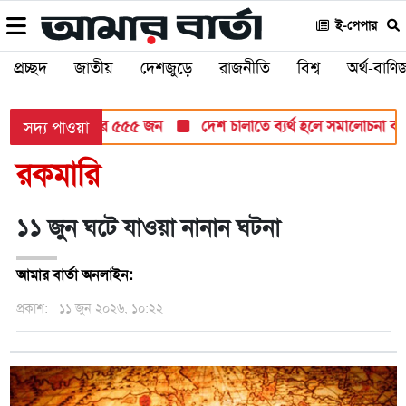
ই-পেপার
প্রচ্ছদ
জাতীয়
দেশজুড়ে
রাজনীতি
বিশ্ব
অর্থ-বাণিজ
 ৮৬ লাখ ৩২ হাজার ৫৫৫ জন
দেশ চালাতে ব্যর্থ হলে সমালোচনা করবেন: 
সদ্য পাওয়া
রকমারি
১১ জুন ঘটে যাওয়া নানান ঘটনা
আমার বার্তা অনলাইন:
প্রকাশ:
১১ জুন ২০২৬, ১০:২২