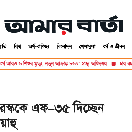
ীতি
বিশ্ব
অর্থ-বাণিজ্য
বিনোদন
খেলাধুলা
ধর্ম ও জীবন
 শিশুর মৃত্যু, নতুন আক্রান্ত ৮৬০: স্বাস্থ্য অধিদপ্তর
চার বছরে ফ্য
রস্ককে এফ–৩৫ দিচ্ছেন
য়াহু