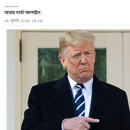
ও
আমার বার্তা অনলাইন:
জীবন
০৮ জুলাই ২০২৬, ১৩:০৯
মতামত
শিক্ষা
রাজধানী
আইন-
আদালত
ক্যাম্পাস
আজকের
পত্রিকা