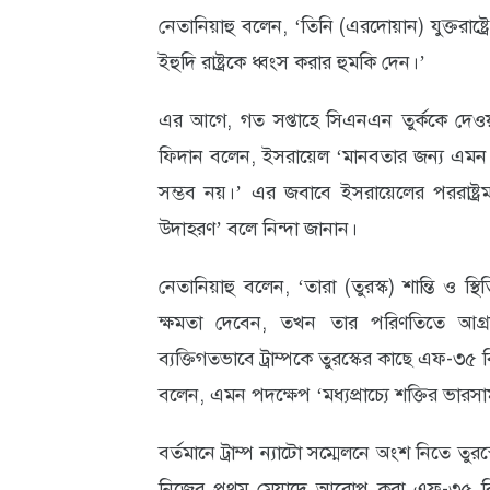
নেতানিয়াহু বলেন, ‘তিনি (এরদোয়ান) যুক্তরাষ্ট
আবহাওয়া
ইহুদি রাষ্ট্রকে ধ্বংস করার হুমকি দেন।’
ও
এর আগে, গত সপ্তাহে সিএনএন তুর্ককে দেওয়া এক 
পরিবেশ
ফিদান বলেন, ইসরায়েল ‘মানবতার জন্য এম
ছবি
সম্ভব নয়।’ এর জবাবে ইসরায়েলের পররাষ্ট্রমন্
ভিডিও
উদাহরণ’ বলে নিন্দা জানান।
নেতানিয়াহু বলেন, ‘তারা (তুরস্ক) শান্তি ও 
ক্ষমতা দেবেন, তখন তার পরিণতিতে আগ্র
ব্যক্তিগতভাবে ট্রাম্পকে তুরস্কের কাছে এফ-৩৫
বলেন, এমন পদক্ষেপ ‘মধ্যপ্রাচ্যে শক্তির ভারসা
বর্তমানে ট্রাম্প ন্যাটো সম্মেলনে অংশ নিতে তুর
নিজের প্রথম মেয়াদে আরোপ করা এফ-৩৫ বিক্রির