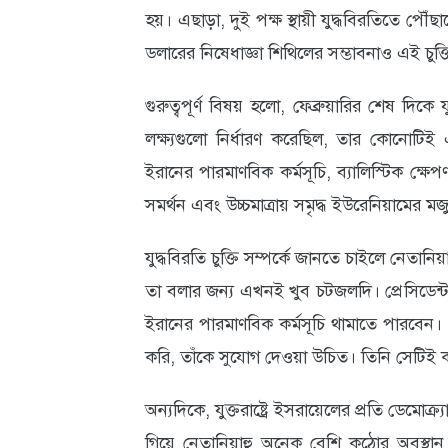
হয়। এছাড়া, দুই পক্ষ স্থায়ী যুদ্ধবিরতিতে প
ডলারের নিষেধাজ্ঞা শিথিলের সম্ভাবনাও এই চুক্
গুরুত্বপূর্ণ বিষয় হলো, ফেব্রুয়ারির শেষ দিকে যু
লক্ষ্যগুলো নির্ধারণ করেছিল, তার কোনোটিই এই
ইরানের পারমাণবিক কর্মসূচি, ব্যালিস্টিক ক্ষেপণা
সমর্থন এবং উচ্চমাত্রায় সমৃদ্ধ ইউরেনিয়ামের ম
যুদ্ধবিরতি চুক্তি সম্পর্কে জানতে চাইলে নেতান
তা বলার জন্য এখনই খুব চটজলদি। প্রেসিডেন্ট (
ইরানের পারমাণবিক কর্মসূচি থামাতে পারবে
করি, তাঁকে সুযোগ দেওয়া উচিত। তিনি সেটিই ক
অন্যদিকে, যুক্তরাষ্ট্রে ইসরায়েলের প্রতি ডেমোক্
গিয়ে নেতানিয়াহু অনেক বেশি কঠোর অবস্থান 