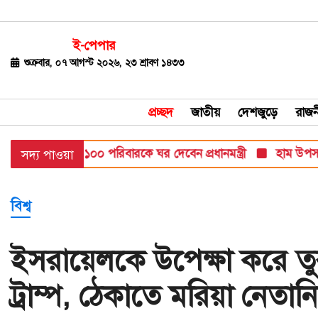
ই-পেপার
জাতীয়
শুক্রবার, ০৭ আগস্ট ২০২৬, ২৩ শ্রাবণ ১৪৩৩
দেশজুড়ে
প্রচ্ছদ
জাতীয়
দেশজুড়ে
রাজন
রাজনীতি
য় ক্ষতিগ্রস্ত ১০০ পরিবারকে ঘর দেবেন প্রধানমন্ত্রী
হাম উপসর্গে আরও ৬
সদ্য পাওয়া
বিশ্ব
অর্থ-
বিশ্ব
বাণিজ্য
বিনোদন
ইসরায়েলকে উপেক্ষা করে তু
খেলাধুলা
ট্রাম্প, ঠেকাতে মরিয়া নেতানি
ধর্ম